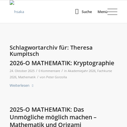
Suche
Menü
Schlagwortarchiv für:
Theresa
Kumpitsch
2026-O MATHEMATIK: Kryptographie
/
/
24. Oktober 2025
0 Kommentare
in
Akademiejahr 2026
,
Fachkurse
/
2026
,
Mathematik
von
Peter Gorzolla
Weiterlesen
2025-O MATHEMATIK: Das
Unmögliche möglich machen –
Mathematik und Origami