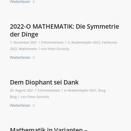
Weiterlesen
2022-O MATHEMATIK: Die Symmetrie
der Dinge
/
/
1. November 2021
0 Kommentare
in
Akademiejahr 2022
,
Fachkurse
/
2022
,
Mathematik
von
Peter Gorzolla
Weiterlesen
Dem Diophant sei Dank
/
/
29. August 2021
0 Kommentare
in
Akademiejahr 2021
,
Burg-
/
Blog
von
Peter Gorzolla
Weiterlesen
Mathematik in Varianten –