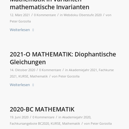
mathematische Invarianten
/
/
/
12. März 2021
0 Kommentare
in
Webdoku Oberstufe 2020
von
Peter Gorzolla
Weiterlesen
2021-O MATHEMATIK: Diophantische
Gleichungen
/
/
14. Oktober 2020
0 Kommentare
in
Akademiejahr 2021
,
Fachkurse
/
2021
,
KURSE
,
Mathematik
von
Peter Gorzolla
Weiterlesen
2020-BC MATHEMATIK
/
/
19. Juni 2020
0 Kommentare
in
Akademiejahr 2020
,
/
Fachkursangebote BC2020
,
KURSE
,
Mathematik
von
Peter Gorzolla