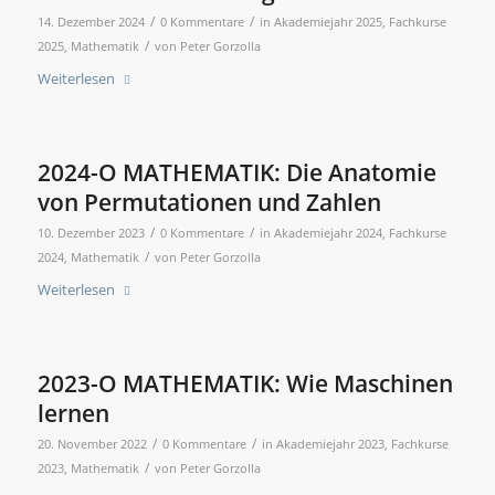
/
/
14. Dezember 2024
0 Kommentare
in
Akademiejahr 2025
,
Fachkurse
/
2025
,
Mathematik
von
Peter Gorzolla
Weiterlesen
2024-O MATHEMATIK: Die Anatomie
von Permutationen und Zahlen
/
/
10. Dezember 2023
0 Kommentare
in
Akademiejahr 2024
,
Fachkurse
/
2024
,
Mathematik
von
Peter Gorzolla
Weiterlesen
2023-O MATHEMATIK: Wie Maschinen
lernen
/
/
20. November 2022
0 Kommentare
in
Akademiejahr 2023
,
Fachkurse
/
2023
,
Mathematik
von
Peter Gorzolla