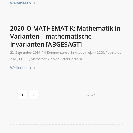
Weiterlesen
2020-O MATHEMATIK: Mathematik in
Varianten – mathematische
Invarianten [ABGESAGT]
/
/
22. September 2019
0 Kommentare
in
Akademiejahr 2020
,
Fachkurse
/
2020
,
KURSE
,
Mathematik
von
Peter Gorzolla
Weiterlesen
1
2
Seite 1 von 2