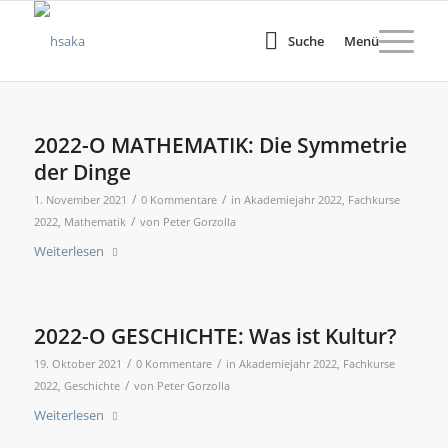
Suche
Menü
2022-O MATHEMATIK: Die Symmetrie
der Dinge
/
/
1. November 2021
0 Kommentare
in
Akademiejahr 2022
,
Fachkurse
/
2022
,
Mathematik
von
Peter Gorzolla
Weiterlesen
2022-O GESCHICHTE: Was ist Kultur?
/
/
19. Oktober 2021
0 Kommentare
in
Akademiejahr 2022
,
Fachkurse
/
2022
,
Geschichte
von
Peter Gorzolla
Weiterlesen