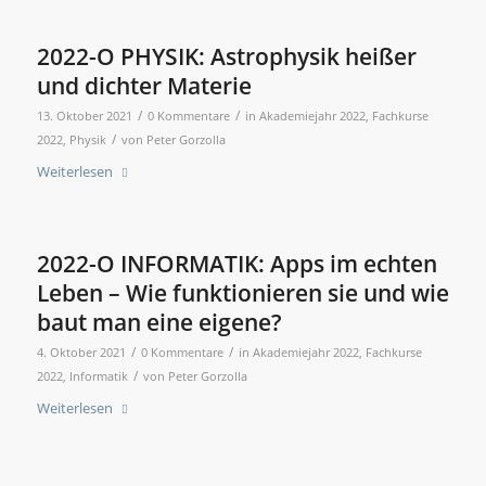
2022-O PHYSIK: Astrophysik heißer
und dichter Materie
/
/
13. Oktober 2021
0 Kommentare
in
Akademiejahr 2022
,
Fachkurse
/
2022
,
Physik
von
Peter Gorzolla
Weiterlesen
2022-O INFORMATIK: Apps im echten
Leben – Wie funktionieren sie und wie
baut man eine eigene?
/
/
4. Oktober 2021
0 Kommentare
in
Akademiejahr 2022
,
Fachkurse
/
2022
,
Informatik
von
Peter Gorzolla
Weiterlesen