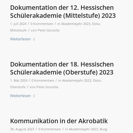
Dokumentation der 12. Hessischen
Schülerakademie (Mittelstufe) 2023
/
/
1. Juli 2024
0 Kommentare
in
Akademiejahr 2023
,
Doku
/
Mittelstufe
von
Peter Gorzolla
Weiterlesen
Dokumentation der 18. Hessischen
Schülerakademie (Oberstufe) 2023
/
/
1. Mai 2024
0 Kommentare
in
Akademiejahr 2023
,
Doku
/
Oberstufe
von
Peter Gorzolla
Weiterlesen
Kommunikation in der Akrobatik
/
/
30. August 2023
0 Kommentare
in
Akademiejahr 2023
,
Burg-