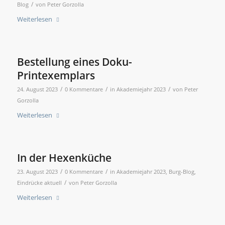
/
Blog
von
Peter Gorzolla
Weiterlesen
Bestellung eines Doku-
Printexemplars
/
/
/
24. August 2023
0 Kommentare
in
Akademiejahr 2023
von
Peter
Gorzolla
Weiterlesen
In der Hexenküche
/
/
23. August 2023
0 Kommentare
in
Akademiejahr 2023
,
Burg-Blog
,
/
Eindrücke aktuell
von
Peter Gorzolla
Weiterlesen