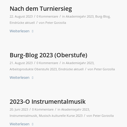
Nach dem Turniersieg
/
/
22. August 2023
0 Kommentare
in
Akademiejahr 2023
,
Burg-Blog
,
/
Eindrücke aktuell
von
Peter Gorzolla
Weiterlesen
Burg-Blog 2023 (Oberstufe)
/
/
21. August 2023
0 Kommentare
in
Akademiejahr 2023
,
/
Arbeitsprodukte Oberstufe 2023
,
Eindrücke aktuell
von
Peter Gorzolla
Weiterlesen
2023-O Instrumentalmusik
/
/
20. Juni 2023
0 Kommentare
in
Akademiejahr 2023
,
/
Instrumentalmusik
,
Musisch-kulturelle Kurse 2023
von
Peter Gorzolla
Weiterlesen