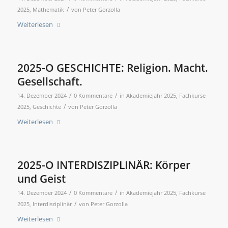
/
2025
,
Mathematik
von
Peter Gorzolla
Weiterlesen
2025-O GESCHICHTE: Religion. Macht.
Gesellschaft.
/
/
14. Dezember 2024
0 Kommentare
in
Akademiejahr 2025
,
Fachkurse
/
2025
,
Geschichte
von
Peter Gorzolla
Weiterlesen
2025-O INTERDISZIPLINÄR: Körper
und Geist
/
/
14. Dezember 2024
0 Kommentare
in
Akademiejahr 2025
,
Fachkurse
/
2025
,
Interdisziplinär
von
Peter Gorzolla
Weiterlesen