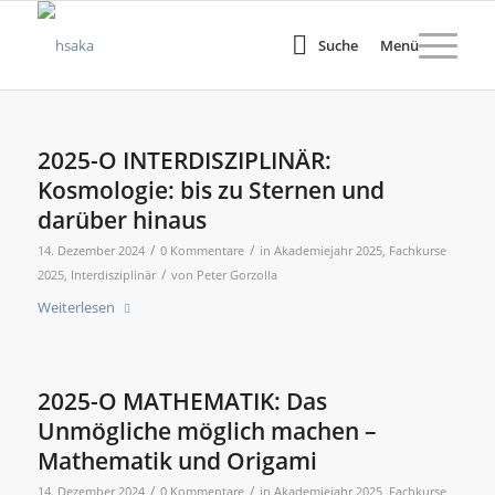
Suche
Menü
2025-O INTERDISZIPLINÄR:
Kosmologie: bis zu Sternen und
darüber hinaus
/
/
14. Dezember 2024
0 Kommentare
in
Akademiejahr 2025
,
Fachkurse
/
2025
,
Interdisziplinär
von
Peter Gorzolla
Weiterlesen
2025-O MATHEMATIK: Das
Unmögliche möglich machen –
Mathematik und Origami
/
/
14. Dezember 2024
0 Kommentare
in
Akademiejahr 2025
,
Fachkurse