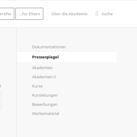
kräfte
…für Eltern
Über die Akademie
Suche
Dokumentationen
Pressespiegel
Akademien
Akademien II
Kurse
8
Kursleitungen
Bewerbungen
Werbematerial