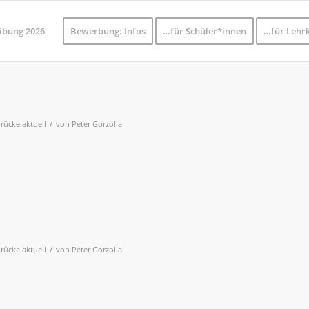
ibung 2026
Bewerbung: Infos
…für Schüler*innen
…für Lehrk
/
rücke aktuell
von
Peter Gorzolla
/
rücke aktuell
von
Peter Gorzolla