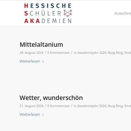
Ausschre
Mittelaltanium
/
/
28. August 2024
0 Kommentare
in
Akademiejahr 2024
,
Burg-Blog
,
Eind
Weiterlesen
Wetter, wunderschön
/
/
21. August 2024
0 Kommentare
in
Akademiejahr 2024
,
Burg-Blog
,
Eind
Weiterlesen