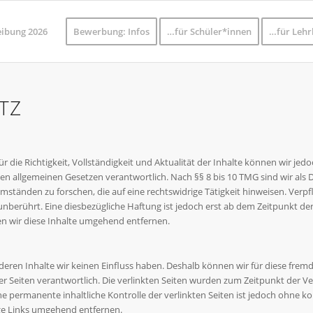
eibung 2026
Bewerbung: Infos
…für Schüler*innen
…für Lehr
TZ
 Für die Richtigkeit, Vollständigkeit und Aktualität der Inhalte können wir 
en allgemeinen Gesetzen verantwortlich. Nach §§ 8 bis 10 TMG sind wir als D
tänden zu forschen, die auf eine rechtswidrige Tätigkeit hinweisen. Verp
berührt. Eine diesbezügliche Haftung ist jedoch erst ab dem Zeitpunkt der
 wir diese Inhalte umgehend entfernen.
 deren Inhalte wir keinen Einfluss haben. Deshalb können wir für diese fre
r der Seiten verantwortlich. Die verlinkten Seiten wurden zum Zeitpunkt der
ne permanente inhaltliche Kontrolle der verlinkten Seiten ist jedoch ohne 
ge Links umgehend entfernen.