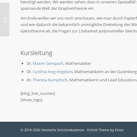
benötigt werden. Wir werden sehen, dass in unserem Spezialfall
spannende Welt der Graphentheorie ein.
2025-O GESCHICHTE:
Am Ende wollen wir uns noch anschauen, wie man durch Papierf
Religion. Macht.
und wie dadurch die bekanntlich unmögliche Dreiteilung des Wink
Gesellschaft.
Galoistheorie ab, die Fragen zur Lösbarkeit polynomieller Glei
Kursleitung
Dr.
Maxim Gerspach
, Mathematiker
Dr.
Cynthia Hog-Angeloni
, Mathematikerin an der Gutenberg
Dr.
Theresa Kumpitsch
, Mathematikerin und Lead Educationa
[blog_line_courses]
[show_tags]
© 2018-2026 Hessische Schülerakademie -
Enfold Theme by Kriesi