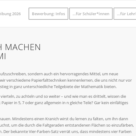
eibung 2026
Bewerbung: Infos
…für Schüler*innen
…für Lehr
H MACHEN
MI
aufzuschreiben, sondern auch ein hervorragendes Mittel, um neue
r verschiedene Papierfalttechniken kennenlernen, die uns nicht nur vor
tieg in ganz unterschiedliche Teilgebiete der Mathematik bieten.
 vierteln, zu achteln und so weiter – und wie man es drittelt, wissen die
apier in 5, 7 oder ganz allgemein in n gleiche Teile? Gar kein einfältiges
auen. Mindestens einen Kranich wirst du lernen zu falten, um ihn dann
auchst, um die durch die Faltgeraden entstandenen Flächen so einzufärben,
. Der bekannte Vier-Farben-Satz verrät uns, dass mindestens vier Farben