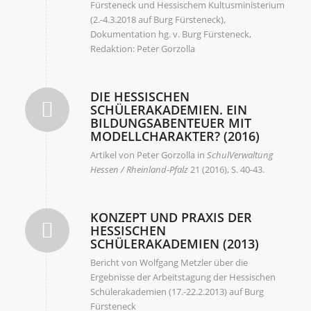
Fürsteneck und Hessischem Kultusministerium
(2.-4.3.2018 auf Burg Fürsteneck),
Dokumentation hg. v. Burg Fürsteneck,
Redaktion: Peter Gorzolla
DIE HESSISCHEN
SCHÜLERAKADEMIEN. EIN
BILDUNGSABENTEUER MIT
MODELLCHARAKTER? (2016)
Artikel von Peter Gorzolla in
SchulVerwaltung
Hessen / Rheinland-Pfalz
21 (2016), S. 40-43.
KONZEPT UND PRAXIS DER
HESSISCHEN
SCHÜLERAKADEMIEN (2013)
Bericht von Wolfgang Metzler über die
Ergebnisse der Arbeitstagung der Hessischen
Schülerakademien (17.-22.2.2013) auf Burg
Fürsteneck