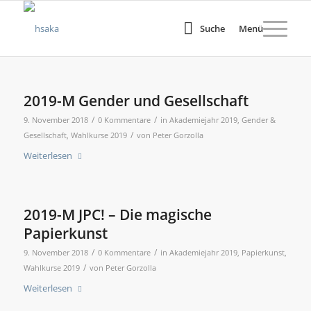
Suche
Menü
2019-M Gender und Gesellschaft
/
/
9. November 2018
0 Kommentare
in
Akademiejahr 2019
,
Gender &
/
Gesellschaft
,
Wahlkurse 2019
von
Peter Gorzolla
Weiterlesen
2019-M JPC! – Die magische
Papierkunst
/
/
9. November 2018
0 Kommentare
in
Akademiejahr 2019
,
Papierkunst
,
/
Wahlkurse 2019
von
Peter Gorzolla
Weiterlesen