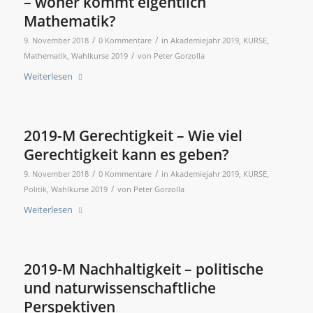
– woher kommt eigentlich
Mathematik?
/
/
9. November 2018
0 Kommentare
in
Akademiejahr 2019
,
KURSE
,
/
Mathematik
,
Wahlkurse 2019
von
Peter Gorzolla
Weiterlesen
2019-M Gerechtigkeit – Wie viel
Gerechtigkeit kann es geben?
/
/
9. November 2018
0 Kommentare
in
Akademiejahr 2019
,
KURSE
,
/
Politik
,
Wahlkurse 2019
von
Peter Gorzolla
Weiterlesen
2019-M Nachhaltigkeit – politische
und naturwissenschaftliche
Perspektiven