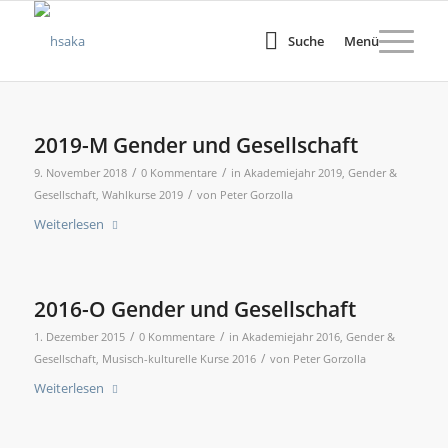
Suche
Menü
2019-M Gender und Gesellschaft
/
/
9. November 2018
0 Kommentare
in
Akademiejahr 2019
,
Gender &
/
Gesellschaft
,
Wahlkurse 2019
von
Peter Gorzolla
Weiterlesen
2016-O Gender und Gesellschaft
/
/
1. Dezember 2015
0 Kommentare
in
Akademiejahr 2016
,
Gender &
/
Gesellschaft
,
Musisch-kulturelle Kurse 2016
von
Peter Gorzolla
Weiterlesen