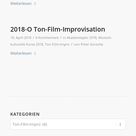
Weiterlesen
2018-O Ton-Film-Improvisation
/
/
18. April 2018
0 Kommentare
in
Akademiejahr 2018
,
Musisch-
/
kulturelle Kurse 2018
,
Ton-Film-Impro
von
Peter Gorzolla
Weiterlesen
KATEGORIEN
Kategorien