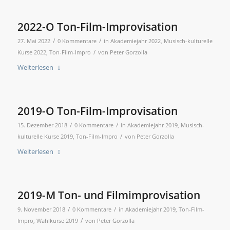
2022-O Ton-Film-Improvisation
/
/
27. Mai 2022
0 Kommentare
in
Akademiejahr 2022
,
Musisch-kulturelle
/
Kurse 2022
,
Ton-Film-Impro
von
Peter Gorzolla
Weiterlesen
2019-O Ton-Film-Improvisation
/
/
15. Dezember 2018
0 Kommentare
in
Akademiejahr 2019
,
Musisch-
/
kulturelle Kurse 2019
,
Ton-Film-Impro
von
Peter Gorzolla
Weiterlesen
2019-M Ton- und Filmimprovisation
/
/
9. November 2018
0 Kommentare
in
Akademiejahr 2019
,
Ton-Film-
/
Impro
,
Wahlkurse 2019
von
Peter Gorzolla