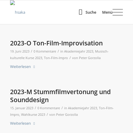
Suche
Menü
2023-O Ton-Film-Improvisation
/
/
19. Juni 2023
0 Kommentare
in
Akademiejahr 2023
,
Musisch-
/
kulturelle Kurse 2023
,
Ton-Film-Impro
von
Peter Gorzolla
Weiterlesen
2023-M Stummfilmvertonung und
Sounddesign
/
/
15. Januar 2023
0 Kommentare
in
Akademiejahr 2023
,
Ton-Film-
/
Impro
,
Wahlkurse 2023
von
Peter Gorzolla
Weiterlesen