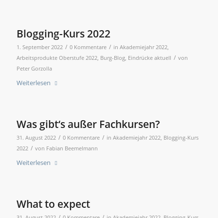
Blogging-Kurs 2022
/
/
1. September 2022
0 Kommentare
in
Akademiejahr 2022
,
/
Arbeitsprodukte Oberstufe 2022
,
Burg-Blog
,
Eindrücke aktuell
von
Peter Gorzolla
Weiterlesen
Was gibt‘s außer Fachkursen?
/
/
31. August 2022
0 Kommentare
in
Akademiejahr 2022
,
Blogging-Kurs
/
2022
von
Fabian Beemelmann
Weiterlesen
What to expect
/
/
31. August 2022
0 Kommentare
in
Akademiejahr 2022
,
Blogging-Kurs