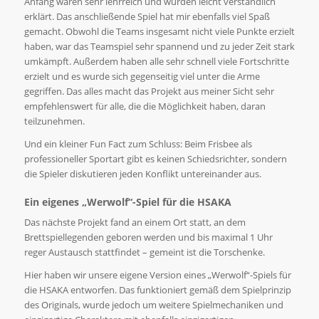
Anfang waren sehr lehrreich und wurden leicht verständlich
erklärt. Das anschließende Spiel hat mir ebenfalls viel Spaß
gemacht. Obwohl die Teams insgesamt nicht viele Punkte erzielt
haben, war das Teamspiel sehr spannend und zu jeder Zeit stark
umkämpft. Außerdem haben alle sehr schnell viele Fortschritte
erzielt und es wurde sich gegenseitig viel unter die Arme
gegriffen. Das alles macht das Projekt aus meiner Sicht sehr
empfehlenswert für alle, die die Möglichkeit haben, daran
teilzunehmen.
Und ein kleiner Fun Fact zum Schluss: Beim Frisbee als
professioneller Sportart gibt es keinen Schiedsrichter, sondern
die Spieler diskutieren jeden Konflikt untereinander aus.
Ein eigenes
„
Werwolf
“-Spiel
für die
HSAKA
Das nächste Projekt fand an einem Ort statt, an dem
Brettspiellegenden geboren werden und bis maximal 1 Uhr
reger Austausch stattfindet – gemeint ist die Torschenke.
Hier haben wir unsere eigene Version eines „Werwolf“-Spiels für
die HSAKA entworfen. Das funktioniert gemäß dem Spielprinzip
des Originals, wurde jedoch um weitere Spielmechaniken und