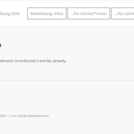
ibung 2026
Bewerbung: Infos
…für Schüler*innen
…für Lehrk
n
melmann
contributed 2 entries already.
/
2022
von
Fabian Beemelmann