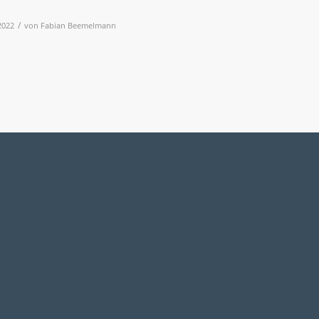
/
2022
von
Fabian Beemelmann