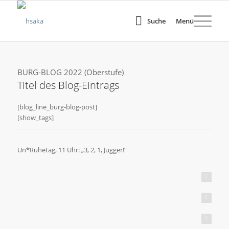
Suche
Menü
BURG-BLOG 2022 (Oberstufe)
Titel des Blog-Eintrags
[blog_line_burg-blog-post]
[show_tags]
Un*Ruhetag, 11 Uhr: „3, 2, 1, Jugger!“
(c) Peter Gorzolla
(c) Peter Gorzolla
(c) Peter Gorzolla