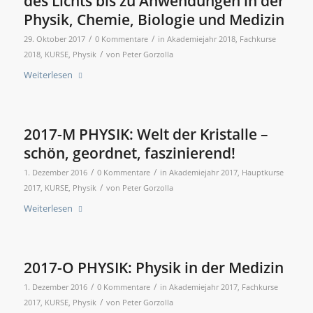
des Lichts bis zu Anwendungen in der
Physik, Chemie, Biologie und Medizin
/
/
29. Oktober 2017
0 Kommentare
in
Akademiejahr 2018
,
Fachkurse
/
2018
,
KURSE
,
Physik
von
Peter Gorzolla
Weiterlesen
2017-M PHYSIK: Welt der Kristalle –
schön, geordnet, faszinierend!
/
/
1. Dezember 2016
0 Kommentare
in
Akademiejahr 2017
,
Hauptkurse
/
2017
,
KURSE
,
Physik
von
Peter Gorzolla
Weiterlesen
2017-O PHYSIK: Physik in der Medizin
/
/
1. Dezember 2016
0 Kommentare
in
Akademiejahr 2017
,
Fachkurse
/
2017
,
KURSE
,
Physik
von
Peter Gorzolla