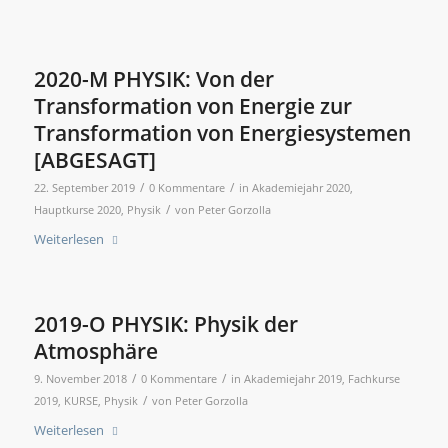
2020-M PHYSIK: Von der
Transformation von Energie zur
Transformation von Energiesystemen
[ABGESAGT]
/
/
22. September 2019
0 Kommentare
in
Akademiejahr 2020
,
/
Hauptkurse 2020
,
Physik
von
Peter Gorzolla
Weiterlesen
2019-O PHYSIK: Physik der
Atmosphäre
/
/
9. November 2018
0 Kommentare
in
Akademiejahr 2019
,
Fachkurse
/
2019
,
KURSE
,
Physik
von
Peter Gorzolla
Weiterlesen