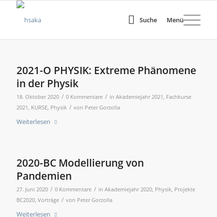
Suche
Menü
2021-O PHYSIK: Extreme Phänomene
in der Physik
/
/
18. Oktober 2020
0 Kommentare
in
Akademiejahr 2021
,
Fachkurse
/
2021
,
KURSE
,
Physik
von
Peter Gorzolla
Weiterlesen
2020-BC Modellierung von
Pandemien
/
/
27. Juni 2020
0 Kommentare
in
Akademiejahr 2020
,
Physik
,
Projekte
/
BC2020
,
Vorträge
von
Peter Gorzolla
Weiterlesen