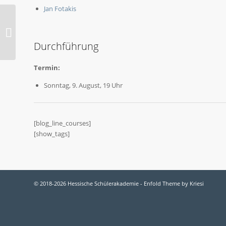
Jan Fotakis
2020-BC Poetry-
Workshop
Durchführung
Termin:
Sonntag, 9. August, 19 Uhr
[blog_line_courses]
[show_tags]
© 2018-2026 Hessische Schülerakademie -
Enfold Theme by Kriesi