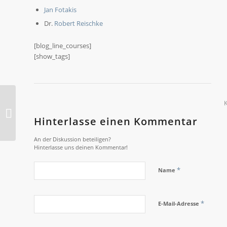
Jan Fotakis
Dr.
Robert Reischke
[blog_line_courses]
[show_tags]
10. Hessische
Schülerakademie
Hinterlasse einen Kommentar
(Mittelstufe) 2021
An der Diskussion beteiligen?
Hinterlasse uns deinen Kommentar!
*
Name
*
E-Mail-Adresse