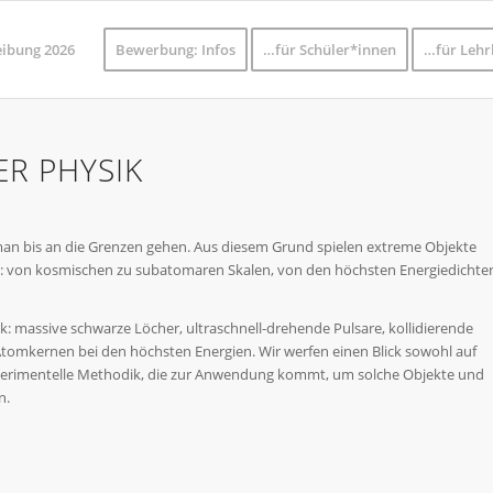
eibung 2026
Bewerbung: Infos
…für Schüler*innen
…für Lehr
R PHYSIK
 man bis an die Grenzen gehen. Aus diesem Grund spielen extreme Objekte
: von kosmischen zu subatomaren Skalen, von den höchsten Energiedichte
k: massive schwarze Löcher, ultraschnell-drehende Pulsare, kollidierende
Atomkernen bei den höchsten Energien. Wir werfen einen Blick sowohl auf
perimentelle Methodik, die zur Anwendung kommt, um solche Objekte und
n.