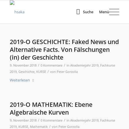
Suche
Menü
2019-O GESCHICHTE: Faked News und
Alternative Facts. Von Fälschungen
(in) der Geschichte
/
/
9. November 2018
0 Kommentare
in
Akademiejahr 2019
,
Fachkurse
/
2019
,
Geschichte
,
KURSE
von
Peter Gorzolla
Weiterlesen
2019-O MATHEMATIK: Ebene
Algebraische Kurven
/
/
9. November 2018
0 Kommentare
in
Akademiejahr 2019
,
Fachkurse
/
2019
,
KURSE
,
Mathematik
von
Peter Gorzolla