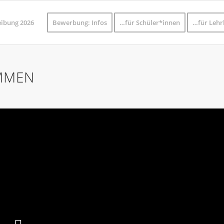
eibung 2026
Bewerbung: Infos
…für Schüler*innen
…für Lehr
MMEN