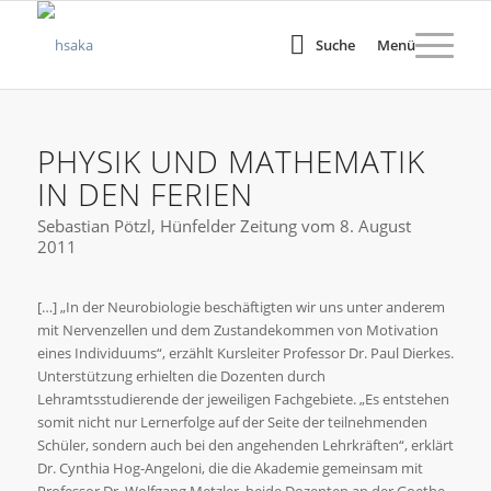
Suche
Menü
PHYSIK UND MATHEMATIK
IN DEN FERIEN
Sebastian Pötzl, Hünfelder Zeitung vom 8. August
2011
[…] „In der Neurobiologie beschäftigten wir uns unter anderem
mit Nervenzellen und dem Zustandekommen von Motivation
eines Individuums“, erzählt Kursleiter Professor Dr. Paul Dierkes.
Unterstützung erhielten die Dozenten durch
Lehramtsstudierende der jeweiligen Fachgebiete. „Es entstehen
somit nicht nur Lernerfolge auf der Seite der teilnehmenden
Schüler, sondern auch bei den angehenden Lehrkräften“, erklärt
Dr. Cynthia Hog-Angeloni, die die Akademie gemeinsam mit
Professor Dr. Wolfgang Metzler, beide Dozenten an der Goethe-