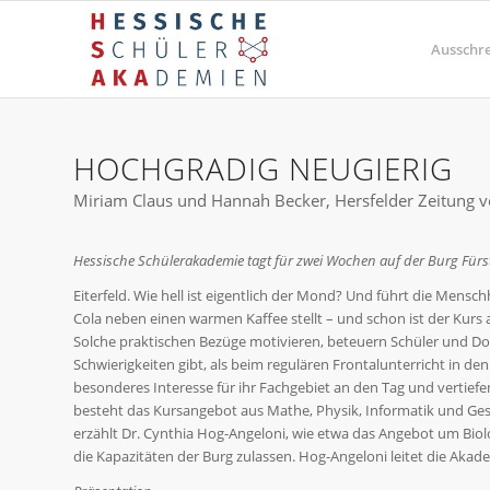
Ausschr
HOCHGRADIG NEUGIERIG
Miriam Claus und Hannah Becker, Hersfelder Zeitung 
Hessische Schülerakademie tagt für zwei Wochen auf der Burg Fürs
Eiterfeld. Wie hell ist eigentlich der Mond? Und führt die Mensc
Cola neben einen warmen Kaffee stellt – und schon ist der Kur
Solche praktischen Bezüge motivieren, beteuern Schüler und D
Schwierigkeiten gibt, als beim regulären Frontalunterricht in de
besonderes Interesse für ihr Fachgebiet an den Tag und vertie
besteht das Kursangebot aus Mathe, Physik, Informatik und Ges
erzählt Dr. Cynthia Hog-Angeloni, wie etwa das Angebot um Biol
die Kapazitäten der Burg zulassen. Hog-Angeloni leitet die Aka