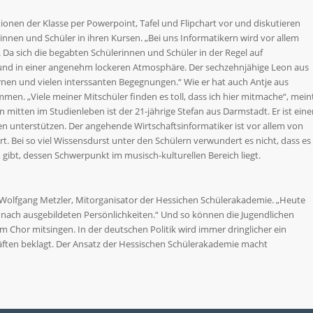
tionen der Klasse per Powerpoint, Tafel und Flipchart vor und diskutieren
nnen und Schüler in ihren Kursen. „Bei uns Informatikern wird vor allem
. Da sich die begabten Schülerinnen und Schüler in der Regel auf
 und in einer angenehm lockeren Atmosphäre. Der sechzehnjähige Leon aus
rnen und vielen interssanten Begegnungen.“ Wie er hat auch Antje aus
mmen. „Viele meiner Mitschüler finden es toll, dass ich hier mitmache“, mein
 mitten im Studienleben ist der 21-jährige Stefan aus Darmstadt. Er ist eine
en unterstützen. Der angehende Wirtschaftsinformatiker ist vor allem von
t. Bei so viel Wissensdurst unter den Schülern verwundert es nicht, dass es
bt, dessen Schwerpunkt im musisch-kulturellen Bereich liegt.
 Dr. Wolfgang Metzler, Mitorganisator der Hessichen Schülerakademie. „Heute
e nach ausgebildeten Persönlichkeiten.“ Und so können die Jugendlichen
m Chor mitsingen. In der deutschen Politik wird immer dringlicher ein
ten beklagt. Der Ansatz der Hessischen Schülerakademie macht