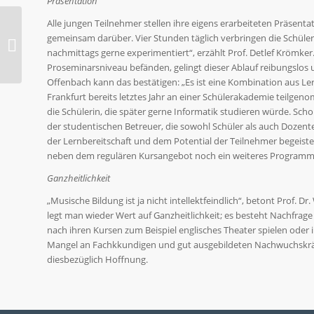
Präsentation
Alle jungen Teilnehmer stellen ihre eigens erarbeiteten Präsenta
1. Hessische
gemeinsam darüber. Vier Stunden täglich verbringen die Schüleri
Schülerakademie
nachmittags gerne experimentiert“, erzählt Prof. Detlef Krömker
(Mittelstufe) 2011
Proseminarsniveau befänden, gelingt dieser Ablauf reibungslos
Offenbach kann das bestätigen: „Es ist eine Kombination aus Le
Frankfurt bereits letztes Jahr an einer Schülerakademie teilgeno
die Schülerin, die später gerne Informatik studieren würde. Schon
der studentischen Betreuer, die sowohl Schüler als auch Dozent
der Lernbereitschaft und dem Potential der Teilnehmer begeister
neben dem regulären Kursangebot noch ein weiteres Programm gi
Ganzheitlichkeit
„Musische Bildung ist ja nicht intellektfeindlich“, betont Prof.
legt man wieder Wert auf Ganzheitlichkeit; es besteht Nachfrag
nach ihren Kursen zum Beispiel englisches Theater spielen oder i
Mangel an Fachkkundigen und gut ausgebildeten Nachwuchskräf
diesbezüglich Hoffnung.