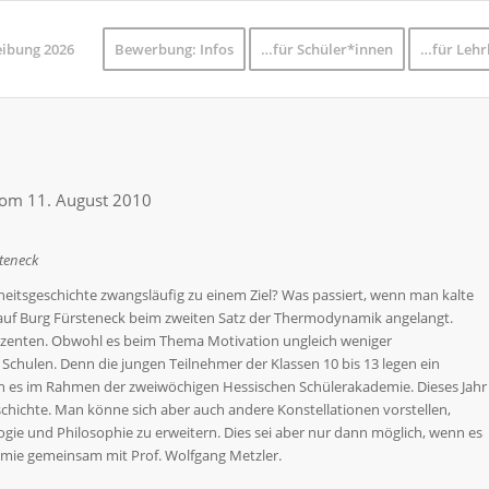
eibung 2026
Bewerbung: Infos
…für Schüler*innen
…für Lehr
vom 11. August 2010
teneck
hheitsgeschichte zwangsläufig zu einem Ziel? Was passiert, wenn man kalte
s auf Burg Fürsteneck beim zweiten Satz der Thermodynamik angelangt.
ozenten. Obwohl es beim Thema Motivation ungleich weniger
n Schulen. Denn die jungen Teilnehmer der Klassen 10 bis 13 legen ein
fen es im Rahmen der zweiwöchigen Hessischen Schülerakademie. Dieses Jahr
chichte. Man könne sich aber auch andere Konstellationen vorstellen,
ogie und Philosophie zu erweitern. Dies sei aber nur dann möglich, wenn es
demie gemeinsam mit Prof. Wolfgang Metzler.