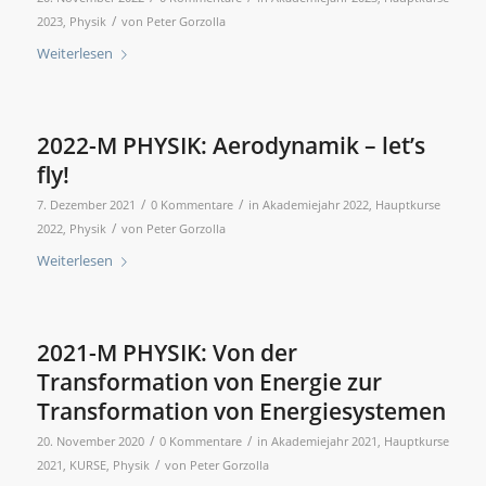
/
2023
,
Physik
von
Peter Gorzolla
Weiterlesen
2022-M PHYSIK: Aerodynamik – let’s
fly!
/
/
7. Dezember 2021
0 Kommentare
in
Akademiejahr 2022
,
Hauptkurse
/
2022
,
Physik
von
Peter Gorzolla
Weiterlesen
2021-M PHYSIK: Von der
Transformation von Energie zur
Transformation von Energiesystemen
/
/
20. November 2020
0 Kommentare
in
Akademiejahr 2021
,
Hauptkurse
/
2021
,
KURSE
,
Physik
von
Peter Gorzolla