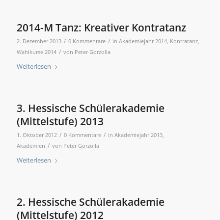
2014-M Tanz: Kreativer Kontratanz
/
/
2. Dezember 2013
0 Kommentare
in
Akademiejahr 2014
,
Kontratanz
,
/
Wahlkurse 2014
von
Peter Gorzolla
Weiterlesen
3. Hessische Schülerakademie
(Mittelstufe) 2013
/
/
1. Oktober 2012
0 Kommentare
in
Akademiejahr 2013
,
/
Akademien
von
Peter Gorzolla
Weiterlesen
2. Hessische Schülerakademie
(Mittelstufe) 2012