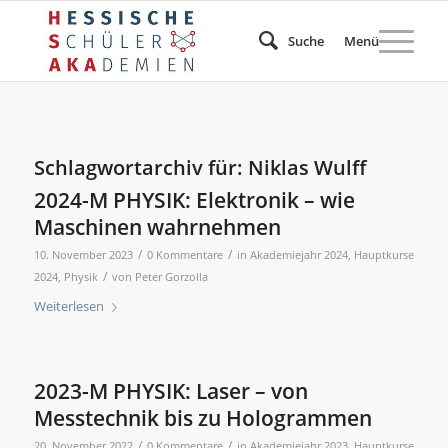
Suche
Menü
Schlagwortarchiv für:
Niklas Wulff
2024-M PHYSIK: Elektronik – wie
Maschinen wahrnehmen
/
/
10. November 2023
0 Kommentare
in
Akademiejahr 2024
,
Hauptkurse
/
2024
,
Physik
von
Peter Gorzolla
Weiterlesen
2023-M PHYSIK: Laser – von
Messtechnik bis zu Hologrammen
/
/
20. November 2022
0 Kommentare
in
Akademiejahr 2023
,
Hauptkurse