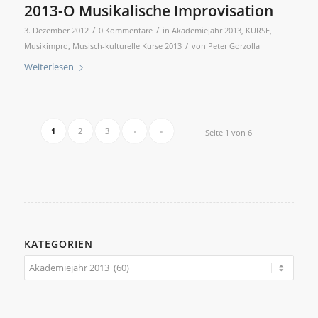
2013-O Musikalische Improvisation
/
/
3. Dezember 2012
0 Kommentare
in
Akademiejahr 2013
,
KURSE
,
/
Musikimpro
,
Musisch-kulturelle Kurse 2013
von
Peter Gorzolla
Weiterlesen
1
2
3
›
»
Seite 1 von 6
KATEGORIEN
Kategorien