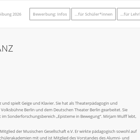
eibung 2026
Bewerbung: Infos
…für Schüler*innen
…für Lehr
ANZ
z und spielt Geige und Klavier. Sie hat als Theaterpädagogin und
r Volksbühne Berlin und dem Deutschen Theater Berlin gearbeitet. Sie
et im Sonderforschungsbereich „Episteme in Bewegung“. Mirjam Wulff lebt,
 Mitglied der Musischen Gesellschaft e.V. Er wirkte pädagogisch sowohl auf
hülerakademien mit und ist Mitglied des Vorstandes des Alumni- und