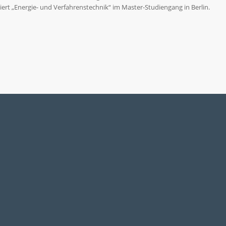
ert „Energie- und Verfahrenstechnik“ im Master-Studiengang in Berlin.