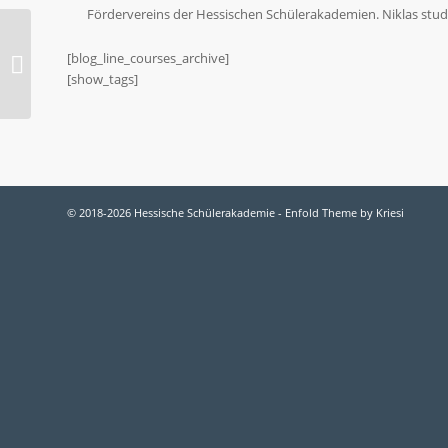
Fördervereins der Hessischen Schülerakademien. Niklas studi
2014-M Afrikanisches Trommeln: Feel
[blog_line_courses_archive]
the Rhythm! / 4
[show_tags]
© 2018-2026 Hessische Schülerakademie -
Enfold Theme by Kriesi