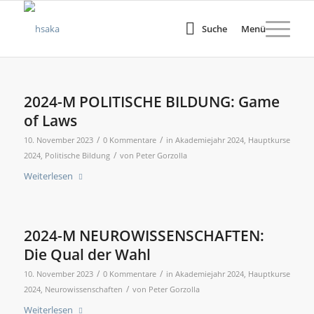
Suche
Menü
2024-M POLITISCHE BILDUNG: Game
of Laws
/
/
10. November 2023
0 Kommentare
in
Akademiejahr 2024
,
Hauptkurse
/
2024
,
Politische Bildung
von
Peter Gorzolla
Weiterlesen
2024-M NEUROWISSENSCHAFTEN:
Die Qual der Wahl
/
/
10. November 2023
0 Kommentare
in
Akademiejahr 2024
,
Hauptkurse
/
2024
,
Neurowissenschaften
von
Peter Gorzolla
Weiterlesen