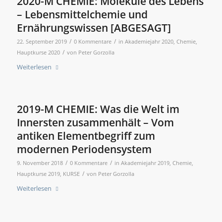
2020-M CHEMIE: Moleküle des Lebens
– Lebensmittelchemie und
Ernährungswissen [ABGESAGT]
/
/
22. September 2019
0 Kommentare
in
Akademiejahr 2020
,
Chemie
,
/
Hauptkurse 2020
von
Peter Gorzolla
Weiterlesen
2019-M CHEMIE: Was die Welt im
Innersten zusammenhält – Vom
antiken Elementbegriff zum
modernen Periodensystem
/
/
9. November 2018
0 Kommentare
in
Akademiejahr 2019
,
Chemie
,
/
Hauptkurse 2019
,
KURSE
von
Peter Gorzolla
Weiterlesen