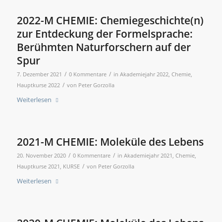
2022-M CHEMIE: Chemiegeschichte(n)
zur Entdeckung der Formelsprache:
Berühmten Naturforschern auf der
Spur
/
/
7. Dezember 2021
0 Kommentare
in
Akademiejahr 2022
,
Chemie
,
/
Hauptkurse 2022
von
Peter Gorzolla
Weiterlesen
2021-M CHEMIE: Moleküle des Lebens
/
/
20. November 2020
0 Kommentare
in
Akademiejahr 2021
,
Chemie
,
/
Hauptkurse 2021
,
KURSE
von
Peter Gorzolla
Weiterlesen