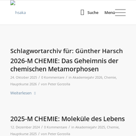
Suche
Menü
Schlagwortarchiv für:
Günther Harsch
2026-M CHEMIE: Das Geheimnis der
chemischen Metamorphosen
/
/
24. Oktober 2025
0 Kommentare
in
Akademiejahr 2026
,
Chemie
,
/
Hauptkurse 2026
von
Peter Gorzolla
Weiterlesen
2025-M CHEMIE: Moleküle des Lebens
/
/
12. Dezember 2024
0 Kommentare
in
Akademiejahr 2025
,
Chemie
,
/
Hauptkurse 2025
von
Peter Gorzolla