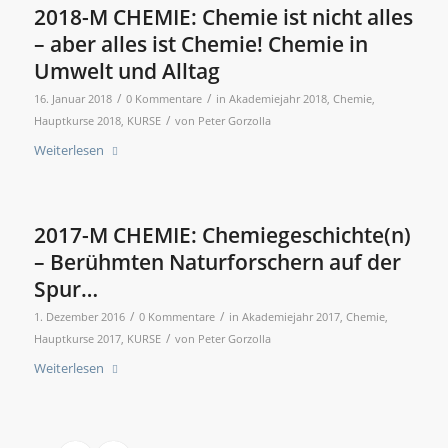
2018-M CHEMIE: Chemie ist nicht alles
– aber alles ist Chemie! Chemie in
Umwelt und Alltag
/
/
16. Januar 2018
0 Kommentare
in
Akademiejahr 2018
,
Chemie
,
/
Hauptkurse 2018
,
KURSE
von
Peter Gorzolla
Weiterlesen
2017-M CHEMIE: Chemiegeschichte(n)
– Berühmten Naturforschern auf der
Spur…
/
/
1. Dezember 2016
0 Kommentare
in
Akademiejahr 2017
,
Chemie
,
/
Hauptkurse 2017
,
KURSE
von
Peter Gorzolla
Weiterlesen