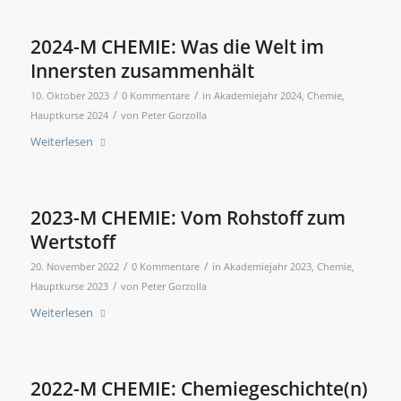
2024-M CHEMIE: Was die Welt im
Innersten zusammenhält
/
/
10. Oktober 2023
0 Kommentare
in
Akademiejahr 2024
,
Chemie
,
/
Hauptkurse 2024
von
Peter Gorzolla
Weiterlesen
2023-M CHEMIE: Vom Rohstoff zum
Wertstoff
/
/
20. November 2022
0 Kommentare
in
Akademiejahr 2023
,
Chemie
,
/
Hauptkurse 2023
von
Peter Gorzolla
Weiterlesen
2022-M CHEMIE: Chemiegeschichte(n)