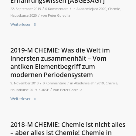
Ernährungswissen [ABGESAGT]
/
/
22. September 2019
0 Kommentare
in
Akademiejahr 2020
,
Chemie
,
/
Hauptkurse 2020
von
Peter Gorzolla
Weiterlesen
2019-M CHEMIE: Was die Welt im
Innersten zusammenhält – Vom
antiken Elementbegriff zum
modernen Periodensystem
/
/
9. November 2018
0 Kommentare
in
Akademiejahr 2019
,
Chemie
,
/
Hauptkurse 2019
,
KURSE
von
Peter Gorzolla
Weiterlesen
2018-M CHEMIE: Chemie ist nicht alles
– aber alles ist Chemie! Chemie in