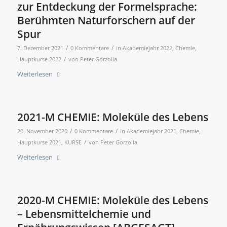
zur Entdeckung der Formelsprache:
Berühmten Naturforschern auf der
Spur
/
/
7. Dezember 2021
0 Kommentare
in
Akademiejahr 2022
,
Chemie
,
/
Hauptkurse 2022
von
Peter Gorzolla
Weiterlesen
2021-M CHEMIE: Moleküle des Lebens
/
/
20. November 2020
0 Kommentare
in
Akademiejahr 2021
,
Chemie
,
/
Hauptkurse 2021
,
KURSE
von
Peter Gorzolla
Weiterlesen
2020-M CHEMIE: Moleküle des Lebens
– Lebensmittelchemie und