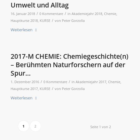
Umwelt und Alltag
/
/
16. Januar 2018
0 Kommentare
in
Akademiejahr 2018
,
Chemie
,
/
Hauptkurse 2018
,
KURSE
von
Peter Gorzolla
Weiterlesen
2017-M CHEMIE: Chemiegeschichte(n)
– Berühmten Naturforschern auf der
Spur…
/
/
1. Dezember 2016
0 Kommentare
in
Akademiejahr 2017
,
Chemie
,
/
Hauptkurse 2017
,
KURSE
von
Peter Gorzolla
Weiterlesen
1
2
Seite 1 von 2