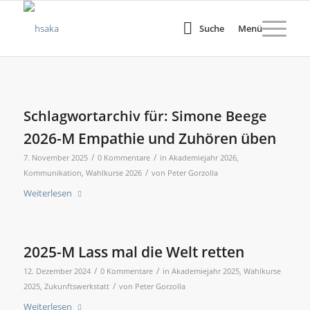
Suche
Menü
Schlagwortarchiv für:
Simone Beege
2026-M Empathie und Zuhören üben
/
/
7. November 2025
0 Kommentare
in
Akademiejahr 2026
,
/
Kommunikation
,
Wahlkurse 2026
von
Peter Gorzolla
Weiterlesen
2025-M Lass mal die Welt retten
/
/
12. Dezember 2024
0 Kommentare
in
Akademiejahr 2025
,
Wahlkurse
/
2025
,
Zukunftswerkstatt
von
Peter Gorzolla
Weiterlesen