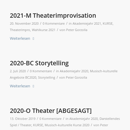
2021-M Theaterimprovisation
/
/
20. November 2020
0 Kommentare
in
Akademiejahr 2021
,
KURSE
,
/
Theaterimpro
,
Wahlkurse 2021
von
Peter Gorzolla
Weiterlesen
2020-BC Storytelling
/
/
2. Juli 2020
0 Kommentare
in
Akademiejahr 2020
,
Musisch-kulturelle
/
Angebote BC2020
,
Storytelling
von
Peter Gorzolla
Weiterlesen
2020-O Theater [ABGESAGT]
/
/
13. Oktober 2019
0 Kommentare
in
Akademiejahr 2020
,
Darstellendes
/
Spiel / Theater
,
KURSE
,
Musisch-kulturelle Kurse 2020
von
Peter