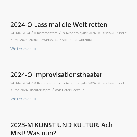
2024-O Lass mal die Welt retten
/
/
24. Mai 2024
0 Kommentare
in
Akademiejahr 2024
,
Musisch-kulturelle
/
Kurse 2024
,
Zukunftswerkstatt
von
Peter Gorzolla
Weiterlesen
2024-O Improvisationstheater
/
/
24. Mai 2024
0 Kommentare
in
Akademiejahr 2024
,
Musisch-kulturelle
/
Kurse 2024
,
Theaterimpro
von
Peter Gorzolla
Weiterlesen
2023-M KUNST UND KULTUR: Ach
Mist! Was nun?