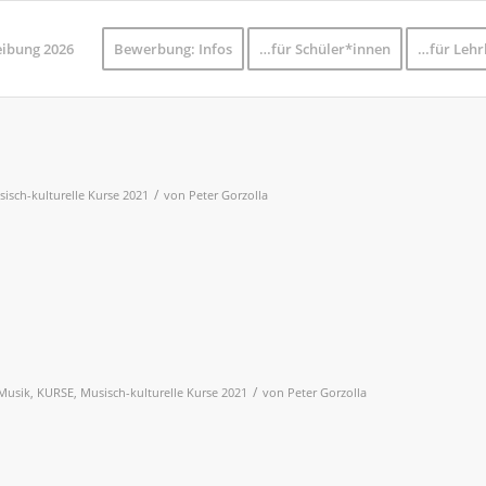
eibung 2026
Bewerbung: Infos
…für Schüler*innen
…für Lehr
/
isch-kulturelle Kurse 2021
von
Peter Gorzolla
/
 Musik
,
KURSE
,
Musisch-kulturelle Kurse 2021
von
Peter Gorzolla