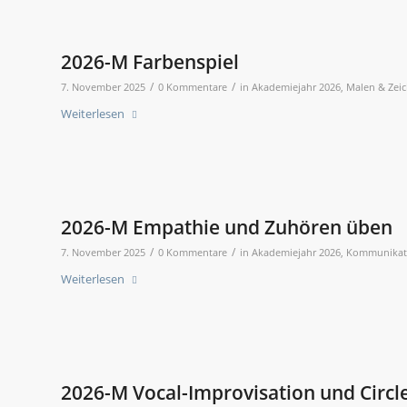
2026-M Farbenspiel
/
/
7. November 2025
0 Kommentare
in
Akademiejahr 2026
,
Malen & Zei
Weiterlesen
2026-M Empathie und Zuhören üben
/
/
7. November 2025
0 Kommentare
in
Akademiejahr 2026
,
Kommunikat
Weiterlesen
2026-M Vocal-Improvisation und Circl