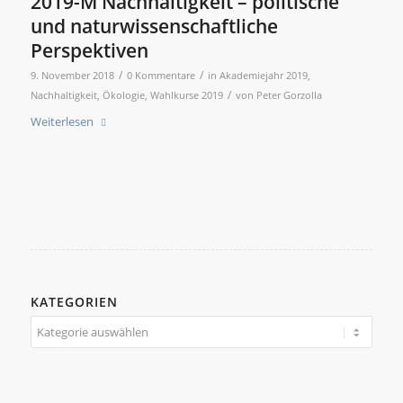
2019-M Nachhaltigkeit – politische
und naturwissenschaftliche
Perspektiven
/
/
9. November 2018
0 Kommentare
in
Akademiejahr 2019
,
/
Nachhaltigkeit
,
Ökologie
,
Wahlkurse 2019
von
Peter Gorzolla
Weiterlesen
KATEGORIEN
Kategorien