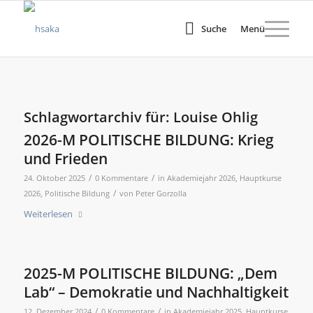
Suche
Menü
Schlagwortarchiv für:
Louise Ohlig
2026-M POLITISCHE BILDUNG: Krieg
und Frieden
/
/
24. Oktober 2025
0 Kommentare
in
Akademiejahr 2026
,
Hauptkurse
/
2026
,
Politische Bildung
von
Peter Gorzolla
Weiterlesen
2025-M POLITISCHE BILDUNG: „Dem
Lab“ – Demokratie und Nachhaltigkeit
/
/
12. Dezember 2024
0 Kommentare
in
Akademiejahr 2025
,
Hauptkurse