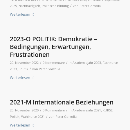
/
2025
,
Nachhaltigkeit
,
Politische Bildung
von
Peter Gorzolla
Weiterlesen
2023-O POLITIK: Demokratie –
Bedingungen, Erwartungen,
Frustrationen
/
/
20. November 2022
0 Kommentare
in
Akademiejahr 2023
,
Fachkurse
/
2023
,
Politik
von
Peter Gorzolla
Weiterlesen
2021-M Internationale Beziehungen
/
/
20. November 2020
0 Kommentare
in
Akademiejahr 2021
,
KURSE
,
/
Politik
,
Wahlkurse 2021
von
Peter Gorzolla
Weiterlesen