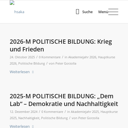
Suche
Menü
2026-M POLITISCHE BILDUNG: Krieg
und Frieden
/
/
24. Oktober 2025
0 Kommentare
in
Akademiejahr 2026
,
Hauptkurse
/
2026
,
Politische Bildung
von
Peter Gorzolla
Weiterlesen
2025-M POLITISCHE BILDUNG: „Dem
Lab“ – Demokratie und Nachhaltigkeit
/
/
12. Dezember 2024
0 Kommentare
in
Akademiejahr 2025
,
Hauptkurse
/
2025
,
Nachhaltigkeit
,
Politische Bildung
von
Peter Gorzolla
Weiterlesen