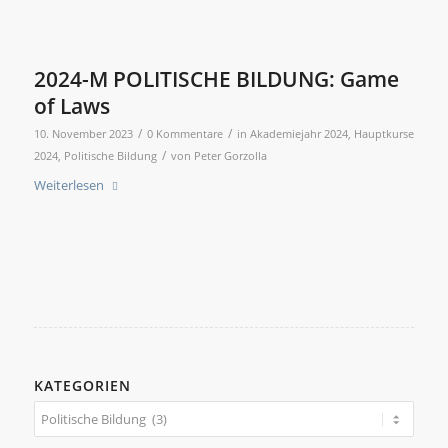
2024-M POLITISCHE BILDUNG: Game
of Laws
/
/
10. November 2023
0 Kommentare
in
Akademiejahr 2024
,
Hauptkurse
/
2024
,
Politische Bildung
von
Peter Gorzolla
Weiterlesen
KATEGORIEN
Kategorien