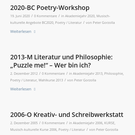
2020-BC Poetry-Workshop
/
/
19. Juni 2020
0 Kommentare
in
Akademiejahr 2020
,
Musisch-
/
kulturelle Angebote BC2020
,
Poetry / Literatur
von
Peter Gorzolla
Weiterlesen
2013-M Literatur und Philosophie:
„Puzzle me!“ – Wer bin ich?
/
/
2. Dezember 2012
0 Kommentare
in
Akademiejahr 2013
,
Philosophie
,
/
Poetry / Literatur
,
Wahlkurse 2013
von
Peter Gorzolla
Weiterlesen
2006-O Kreativ- und Schreibwerkstatt
/
/
2. Dezember 2005
0 Kommentare
in
Akademiejahr 2006
,
KURSE
,
/
Musisch-kulturelle Kurse 2006
,
Poetry / Literatur
von
Peter Gorzolla