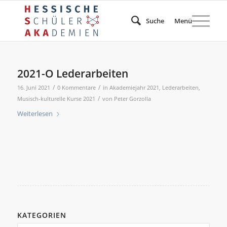
Suche
Menü
2021-O Lederarbeiten
/
/
16. Juni 2021
0 Kommentare
in
Akademiejahr 2021
,
Lederarbeiten
,
/
Musisch-kulturelle Kurse 2021
von
Peter Gorzolla
Weiterlesen
KATEGORIEN