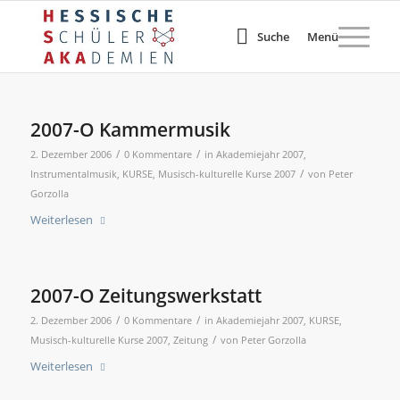
Suche
Menü
2007-O Kammermusik
/
/
2. Dezember 2006
0 Kommentare
in
Akademiejahr 2007
,
/
Instrumentalmusik
,
KURSE
,
Musisch-kulturelle Kurse 2007
von
Peter
Gorzolla
Weiterlesen
2007-O Zeitungswerkstatt
/
/
2. Dezember 2006
0 Kommentare
in
Akademiejahr 2007
,
KURSE
,
/
Musisch-kulturelle Kurse 2007
,
Zeitung
von
Peter Gorzolla
Weiterlesen