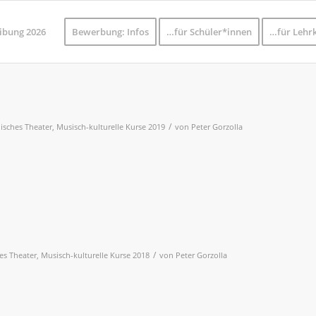
ibung 2026
Bewerbung: Infos
…für Schüler*innen
…für Lehrk
/
lisches Theater
,
Musisch-kulturelle Kurse 2019
von
Peter Gorzolla
/
es Theater
,
Musisch-kulturelle Kurse 2018
von
Peter Gorzolla