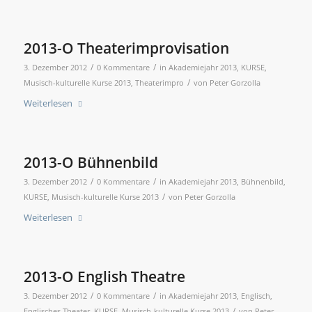
2013-O Theaterimprovisation
/
/
3. Dezember 2012
0 Kommentare
in
Akademiejahr 2013
,
KURSE
,
/
Musisch-kulturelle Kurse 2013
,
Theaterimpro
von
Peter Gorzolla
Weiterlesen
2013-O Bühnenbild
/
/
3. Dezember 2012
0 Kommentare
in
Akademiejahr 2013
,
Bühnenbild
,
/
KURSE
,
Musisch-kulturelle Kurse 2013
von
Peter Gorzolla
Weiterlesen
2013-O English Theatre
/
/
3. Dezember 2012
0 Kommentare
in
Akademiejahr 2013
,
Englisch
,
/
Englisches Theater
,
KURSE
,
Musisch-kulturelle Kurse 2013
von
Peter