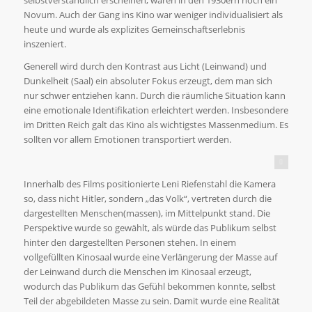
selbstverständlich erscheinen, waren in den 1930ern noch ein
Novum. Auch der Gang ins Kino war weniger individualisiert als
heute und wurde als explizites Gemeinschaftserlebnis
inszeniert.
Generell wird durch den Kontrast aus Licht (Leinwand) und
Dunkelheit (Saal) ein absoluter Fokus erzeugt, dem man sich
nur schwer entziehen kann. Durch die räumliche Situation kann
eine emotionale Identifikation erleichtert werden. Insbesondere
im Dritten Reich galt das Kino als wichtigstes Massenmedium. Es
sollten vor allem Emotionen transportiert werden.
New edition (c) 2015 The Film Preserve
Innerhalb des Films positionierte Leni Riefenstahl die Kamera
so, dass nicht Hitler, sondern „das Volk“, vertreten durch die
dargestellten Menschen(massen), im Mittelpunkt stand. Die
Perspektive wurde so gewählt, als würde das Publikum selbst
hinter den dargestellten Personen stehen. In einem
vollgefüllten Kinosaal wurde eine Verlängerung der Masse auf
der Leinwand durch die Menschen im Kinosaal erzeugt,
wodurch das Publikum das Gefühl bekommen konnte, selbst
Teil der abgebildeten Masse zu sein. Damit wurde eine Realität