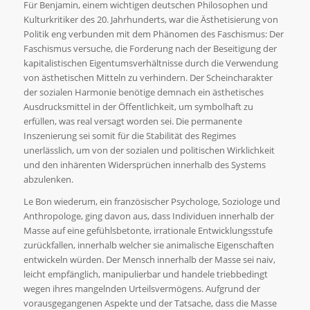
Für Benjamin, einem wichtigen deutschen Philosophen und
Kulturkritiker des 20. Jahrhunderts, war die Ästhetisierung von
Politik eng verbunden mit dem Phänomen des Faschismus: Der
Faschismus versuche, die Forderung nach der Beseitigung der
kapitalistischen Eigentumsverhältnisse durch die Verwendung
von ästhetischen Mitteln zu verhindern. Der Scheincharakter
der sozialen Harmonie benötige demnach ein ästhetisches
Ausdrucksmittel in der Öffentlichkeit, um symbolhaft zu
erfüllen, was real versagt worden sei. Die permanente
Inszenierung sei somit für die Stabilität des Regimes
unerlässlich, um von der sozialen und politischen Wirklichkeit
und den inhärenten Widersprüchen innerhalb des Systems
abzulenken.
Le Bon wiederum, ein französischer Psychologe, Soziologe und
Anthropologe, ging davon aus, dass Individuen innerhalb der
Masse auf eine gefühlsbetonte, irrationale Entwicklungsstufe
zurückfallen, innerhalb welcher sie animalische Eigenschaften
entwickeln würden. Der Mensch innerhalb der Masse sei naiv,
leicht empfänglich, manipulierbar und handele triebbedingt
wegen ihres mangelnden Urteilsvermögens. Aufgrund der
vorausgegangenen Aspekte und der Tatsache, dass die Masse