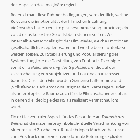
den Appell an das Imaginäre regiert.
Bedenkt man diese Rahmenbedingungen, wird deutlich, welche
Relevanz die Emotionalität der filmischen Erzählung
Riefenstahls hatte. Der Film gibt bestimmte Adäquatheitsregeln
vor, die das kollektive Gefühlsleben steuern sollten. Wie
innerhalb eines Modells gibt der Film wieder, welche Emotionen
gesellschaftlich akzeptiert waren und welche besser unterlassen
werden sollten. Zur Stabilisierung und Popularisierung des
Systems fungierte die Darstellung von Euphorie. Es erfolgte
somit eine
Nationalisierung des Gefühlslebens
, die auf der
Gleichschaltung von subjektiven und nationalen Interessen
basierte. Durch den Film wurden Gemeinschaftsfremde und
„Volksfeinde“ auch emotional stigmatisiert. Parteitage wurden
als heterotopische Räume auch für die Filmzuschauer erlebbar,
in denen die Ideologie des NS als realisiert veranschaulicht
wurde.
Ein dritter zentraler Aspekt für das Besondere an
Triumph des
Willens
ist die inszenierte symbolisch-rituelle Verschränkung von
Akteuren und Zuschauern. Rituale bringen Machtverhältnisse
zum Ausdruck und erzielen eine formale Betonung expliziter