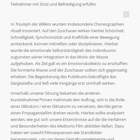
Teilnehmer mit Stolz und Befriedigung erfüllte.
New edition (c) 2015 The Film Preserve
In
Triumph des Willens
wurden insbesondere Choreographien
rituell inszeniert. Auf den Zuschauer wirken hierbei Schönheit,
Schnelligkeit, Synchronizität und Kraftfülle einer Bewegung
ansteckend, können mitreißen oder disziplinieren. Hierbei
wurde die emotionale Selbstständigkeit des Individuums
zugunsten seiner Integration in das Motiv der Masse
aufgehoben. Als Ziel galt es ein Emotionskollektiv zu erschaffen:
Die formierte Masse und der Zuschauer sollten sich gegenseitig
erheben. Die Begeisterung des Publikums bekräftigte das
Dargestellte und ließ viele Vorgänge erst sinnhaft wirken.
Innerhalb unserer Sitzung bekamen die anderen
Kursteilnehmer*innen mehrmals den Auftrag, sich in die Rolle
eines Diktators / einer Diktatorin zu versetzen, der/die gerne
einen Propagandafilm drehen würde. Hierbei sollte analysiert
werden, wie gut sich unsere Erkenntnisse auf die die Verfahren
und Besonderheiten des Mediums Film abbilden ließen. Dazu
haben wir sowohl Filmsequenzen wie Standbilder
herangezogen, um uns deren Gestaltungselemente und