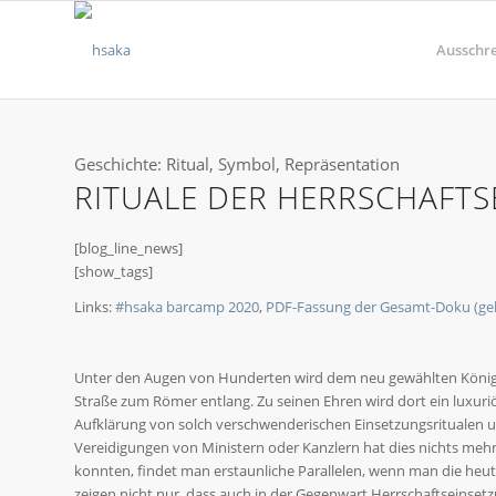
Ausschr
Geschichte: Ritual, Symbol, Repräsentation
RITUALE DER HERRSCHAFT
[blog_line_news]
[show_tags]
Links:
#hsaka barcamp 2020
,
PDF-Fassung der Gesamt-Doku (ge
Unter den Augen von Hunderten wird dem neu gewählten König die
Straße zum Römer entlang. Zu seinen Ehren wird dort ein luxuri
Aufklärung von solch verschwenderischen Einsetzungsritualen 
Vereidigungen von Ministern oder Kanzlern hat dies nichts mehr z
konnten, findet man erstaunliche Parallelen, wenn man die heut
zeigen nicht nur, dass auch in der Gegenwart Herrschaftseinset