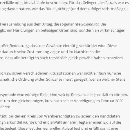
nzelfälle oder Idealabläufe beschreiben. Für das Gelingen des Rituals war es
llung davon hatten, wie das Ritual „richtig“ (und demzufolge: rechtmäßig) zu
ie Heraushebung aus dem Alltag, die sogenannte
Solemnität
. Die
ltäglichen Handlungen an beliebigen Orten sind, sondern an wirkmächtigen
oßer Bedeutung, dass der Gewählte einmütig verkündet wird. Diese
e dadurch seine Zustimmung zeigte und im Nachhinein die
n, dass alle Beteiligten auch tatsächlich gleich gewählt haben, trotzdem
sion zwischen verschiedenen Ritualstationen war nicht einfach nur eine
lschaftliche Ordnung wider. So war es meist geregelt, wer an welcher Stelle
nsymbole eine wichtige Rolle. Und welche Relevanz diese entfalten können,
e“ um den gleichnamigen, kurz nach seiner Vereidigung im Februar 2020
iehen:
statt, bei der ein Kreis von Wahlberechtigten zwischen den Kandidaten
 verkündet wurde und er die Wahl annahm, legte er einen Eid auf die
estgelegt. Diese legt den generellen Ablauf fest und erfüllt somit eine