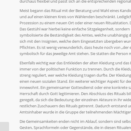
durchaus flexibel und passt sich an die entsprechenden region
Meist begann das Ritual mit der Beratung und Wahl eines Kandid
und auf einen kleinen Kreis von Wählenden beschränkt. Lediglic
Prozession zu einem neuen Ort oder einer neuen Ritualstation. 
Das Gestühl war hierbei keine einfache Sitzgelegenheit, sonder
symbolisierte die Beständigkeit des Amtes, welche unabhängig de
sich mit den Insignien, welche dem Eingesetzten übergeben wur
Pflichten. Es ist wenig verwunderlich, dass heute noch von „der
symbolisch für das jeweilige Amt stehen. Sie statten die Person
Ebenfalls wichtig war das Entkleiden der alten Kleidung und das
immer von der politischen Funktion zu trennen. Durch die Kleid
streng reguliert, wer welche Kleidung tragen durfte. Der Kleidu
einen neuen sozialen Stand. Ein weiterer wichtiger Aspekt für de
innewohnt. Ein gemeinsamer Gottesdienst oder eine konkrete sak
Herrschaft durch Gott legitimieren. Den Abschluss des Rituals b
geregelt, da sich die Bedeutung der einzelnen Akteure in ihr 
restlichen Zuschauern des Rituals getrennt. Dadurch entstand 
Amtsinhaber wurde in die Gruppe der teilnehmenden Mächtigen 
Die Gemeinsamkeiten enden nicht im Ablauf, sondern sind selbs
Gesten, Sprachformeln oder Gegenstände, die in diesen Ritua