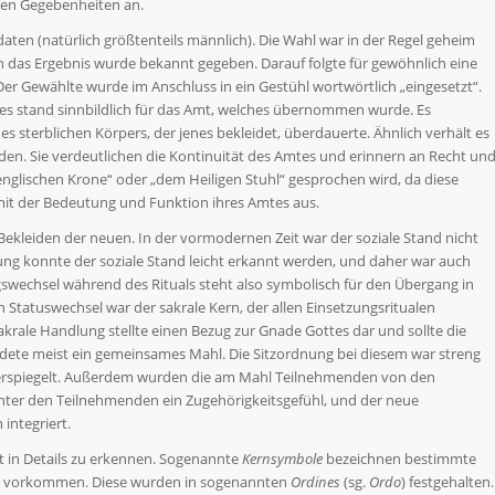
alen Gegebenheiten an.
aten (natürlich größtenteils männlich). Die Wahl war in der Regel geheim
h das Ergebnis wurde bekannt gegeben. Darauf folgte für gewöhnlich eine
Der Gewählte wurde im Anschluss in ein Gestühl wortwörtlich „eingesetzt“.
n es stand sinnbildlich für das Amt, welches übernommen wurde. Es
s sterblichen Körpers, der jenes bekleidet, überdauerte. Ähnlich verhält es
den. Sie verdeutlichen die Kontinuität des Amtes und erinnern an Recht un
 englischen Krone“ oder „dem Heiligen Stuhl“ gesprochen wird, da diese
 mit der Bedeutung und Funktion ihres Amtes aus.
 Bekleiden der neuen. In der vormodernen Zeit war der soziale Stand nicht
ung konnte der soziale Stand leicht erkannt werden, und daher war auch
ngswechsel während des Rituals steht also symbolisch für den Übergang in
n Statuswechsel war der sakrale Kern, der allen Einsetzungsritualen
rale Handlung stellte einen Bezug zur Gnade Gottes dar und sollte die
ildete meist ein gemeinsames Mahl. Die Sitzordnung bei diesem war streng
widerspiegelt. Außerdem wurden die am Mahl Teilnehmenden von den
unter den Teilnehmenden ein Zugehörigkeitsgefühl, und der neue
integriert.
t in Details zu erkennen. Sogenannte
Kernsymbole
bezeichnen bestimmte
len vorkommen. Diese wurden in sogenannten
Ordines
(sg.
Ordo
) festgehalten.