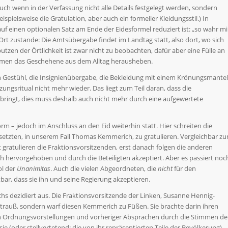
uch wenn in der Verfassung nicht alle Details festgelegt werden, sondern
ispielsweise die Gratulation, aber auch ein formeller Kleidungsstil.) In
uf einen optionalen Satz am Ende der Eidesformel reduziert ist: „so wahr mi
rt zustande: Die Amtsübergabe findet im Landtag statt, also dort, wo sich
tzen der Örtlichkeit ist zwar nicht zu beobachten, dafür aber eine Fülle an
hmen das Geschehene aus dem Alltag herausheben.
ein Gestühl, die Insignienübergabe, die Bekleidung mit einem Krönungsmantel
ngsritual nicht mehr wieder. Das liegt zum Teil daran, dass die
 bringt, dies muss deshalb auch nicht mehr durch eine aufgewertete
rm – jedoch im Anschluss an den Eid weiterhin statt. Hier schreiten die
etzten, in unserem Fall Thomas Kemmerich, zu gratulieren. Vergleichbar zu
t gratulieren die Fraktionsvorsitzenden, erst danach folgen die anderen
h hervorgehoben und durch die Beteiligten akzeptiert. Aber es passiert noc
ol der
Unanimitas
. Auch die vielen Abgeordneten, die
nicht
für den
ar, dass sie ihn und seine Regierung akzeptieren.
hs dezidiert aus. Die Fraktionsvorsitzende der Linken, Susanne Hennig-
trauß, sondern warf diesen Kemmerich zu Füßen. Sie brachte darin ihren
n Ordnungsvorstellungen und vorheriger Absprachen durch die Stimmen de
ie (oder stellvertetend: die von ihr repräsentierten Teile der Bevölkerung)