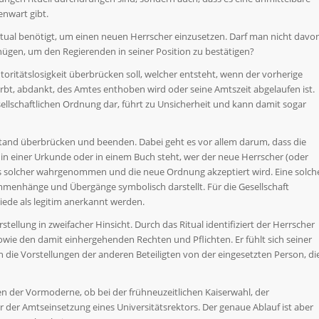
enwart gibt.
Ritual benötigt, um einen neuen Herrscher einzusetzen. Darf man nicht davo
nügen, um den Regierenden in seiner Position zu bestätigen?
utoritätslosigkeit überbrücken soll, welcher entsteht, wenn der vorherige
irbt, abdankt, des Amtes enthoben wird oder seine Amtszeit abgelaufen ist.
esellschaftlichen Ordnung dar, führt zu Unsicherheit und kann damit sogar
ustand überbrücken und beenden. Dabei geht es vor allem darum, dass die
l in einer Urkunde oder in einem Buch steht, wer der neue Herrscher (oder
 als solcher wahrgenommen und die neue Ordnung akzeptiert wird. Eine solch
mmenhänge und Übergänge symbolisch darstellt. Für die Gesellschaft
iede als legitim anerkannt werden.
tellung in zweifacher Hinsicht. Durch das Ritual identifiziert der Herrscher
sowie den damit einhergehenden Rechten und Pflichten. Er fühlt sich seiner
ch die Vorstellungen der anderen Beteiligten von der eingesetzten Person, di
en der Vormoderne, ob bei der frühneuzeitlichen Kaiserwahl, der
r der Amtseinsetzung eines Universitätsrektors. Der genaue Ablauf ist aber