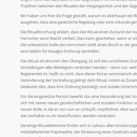
Tradition zwischen den Ritualen der Vergangenheit und der Geg
Wir haben uns hier die Frage gestellt, warum es überhaupt ein 
ausgehen, dass eine gesetzliche Regelung oder eine Urkunde ge
Die Ritualforschung erklärt, dass das Ritual einen Zustand der A
Herrscher seine Macht verliert. Dies kann geschehen, wenn er st
Die unbesetzte Stelle des Herrschers stellt einen Bruch in der g
eine Gefahr für besagte Ordnung darstellen.
Das Ritual strukturiert den Übergang. Es soll den unsicheren Z
Vorstellungen
aller Beteiligten verändert werden – denn nur, wei
Regierende) ist, heißt es nicht, dass dieser fortan automatisch
Veränderung der Vorstellung gelingt dem Ritual, indem es Zusa
bedeutet dies, dass ihre Ordnung bestätigt und soziale Untersch
Für die eingesetzte Person bewirkt das eine Veränderung der Vors
sich mit seiner neuen gesellschaftlichen und sozialen Funktion 
neuen Rolle, in die er von nun an schlüpft, verpflichtet. Aber au
das Verhalten zu ihr beeinflussen, werden verändert.
Derartige Ritualelemente finden sich in nahezu allen Einsetzung
mittelalterlichen Papstweihe, der Einsetzung eines Stadtrats ode