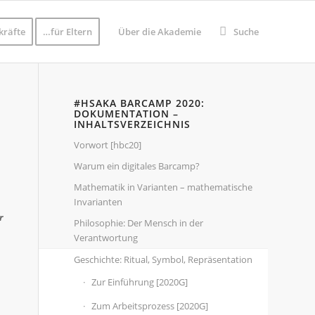
kräfte
…für Eltern
Über die Akademie
Suche
#HSAKA BARCAMP 2020:
DOKUMENTATION –
INHALTSVERZEICHNIS
Vorwort [hbc20]
Warum ein digitales Barcamp?
Mathematik in Varianten – mathematische
Invarianten
r
Philosophie: Der Mensch in der
Verantwortung
Geschichte: Ritual, Symbol, Repräsentation
Zur Einführung [2020G]
Zum Arbeitsprozess [2020G]