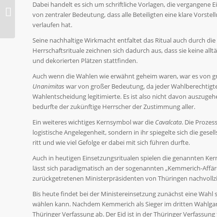
Dabei handelt es sich um schriftliche Vorlagen, die vergangene Ei
Frankfurt als Wahl- und
von zentraler Bedeutung, dass alle Beteiligten eine klare Vorste
Krönungsort
verlaufen hat.
Seine nachhaltige Wirkmacht entfaltet das Ritual auch durch d
Herrschaftsrituale zeichnen sich dadurch aus, dass sie keine al
und dekorierten Plätzen stattfinden.
Auch wenn die Wahlen wie erwähnt geheim waren, war es von gr
Unanimitas
war von großer Bedeutung, da jeder Wahlberechtigt
Wahlentscheidung legitimierte. Es ist also nicht davon auszugehe
bedurfte der zukünftige Herrscher der Zustimmung aller.
Ein weiteres wichtiges Kernsymbol war die
Cavalcata
. Die Prozes
logistische Angelegenheit, sondern in ihr spiegelte sich die gesel
ritt und wie viel Gefolge er dabei mit sich führen durfte.
Auch in heutigen Einsetzungsritualen spielen die genannten Ker
lässt sich paradigmatisch an der sogenannten „Kemmerich-Affär
zurückgetretenen Ministerpräsidenten von Thüringen nachvollz
Bis heute findet bei der Ministereinsetzung zunächst eine Wahl 
wählen kann. Nachdem Kemmerich als Sieger im dritten Wahlgang
Thüringer Verfassung ab. Der Eid ist in der Thüringer Verfassung f