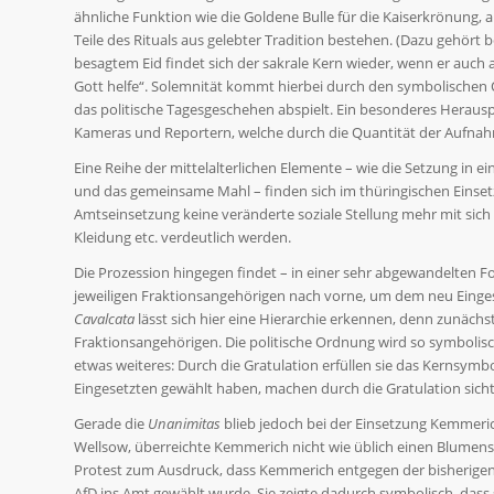
ähnliche Funktion wie die Goldene Bulle für die Kaiserkrönung, a
Teile des Rituals aus gelebter Tradition bestehen. (Dazu gehört be
besagtem Eid findet sich der sakrale Kern wieder, wenn er auch a
Gott helfe“. Solemnität kommt hierbei durch den symbolischen O
das politische Tagesgeschehen abspielt. Ein besonderes Herauspu
Kameras und Reportern, welche durch die Quantität der Aufna
Eine Reihe der mittelalterlichen Elemente – wie die Setzung in 
und das gemeinsame Mahl – finden sich im thüringischen Einsetzu
Amtseinsetzung keine veränderte soziale Stellung mehr mit sich
Kleidung etc. verdeutlich werden.
Die Prozession hingegen findet – in einer sehr abgewandelten Fo
jeweiligen Fraktionsangehörigen nach vorne, um dem neu Einges
Cavalcata
lässt sich hier eine Hierarchie erkennen, denn zunächs
Fraktionsangehörigen. Die politische Ordnung wird so symbolisc
etwas weiteres: Durch die Gratulation erfüllen sie das Kernsymb
Eingesetzten gewählt haben, machen durch die Gratulation sichtb
Gerade die
Unanimitas
blieb jedoch bei der Einsetzung Kemmeric
Wellsow, überreichte Kemmerich nicht wie üblich einen Blumens
Protest zum Ausdruck, dass Kemmerich entgegen der bisherige
AfD ins Amt gewählt wurde. Sie zeigte dadurch symbolisch, dass s