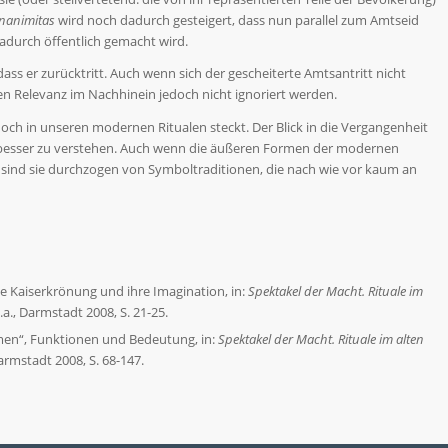
nanimitas
wird noch dadurch gesteigert, dass nun parallel zum Amtseid
durch öffentlich gemacht wird.
ss er zurücktritt. Auch wenn sich der gescheiterte Amtsantritt nicht
 Relevanz im Nachhinein jedoch nicht ignoriert werden.
noch in unseren modernen Ritualen steckt. Der Blick in die Vergangenheit
 besser zu verstehen. Auch wenn die äußeren Formen der modernen
 sind sie durchzogen von Symboltraditionen, die nach wie vor kaum an
 Kaiserkrönung und ihre Imagination, in:
Spektakel der Macht. Rituale im
a., Darmstadt 2008, S. 21-25.
en“, Funktionen und Bedeutung, in:
Spektakel der Macht. Rituale im alten
armstadt 2008, S. 68-147.