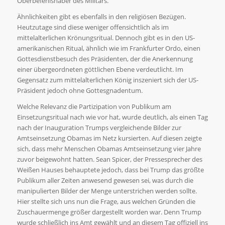
Oberbefehlshaber des Militärs.
Ähnlichkeiten gibt es ebenfalls in den religiösen Bezügen.
Heutzutage sind diese weniger offensichtlich als im
mittelalterlichen Krönungsritual. Dennoch gibt es in den US-
amerikanischen Ritual, ähnlich wie im Frankfurter Ordo, einen
Gottesdienstbesuch des Präsidenten, der die Anerkennung
einer übergeordneten göttlichen Ebene verdeutlicht. Im
Gegensatz zum mittelalterlichen König inszeniert sich der US-
Präsident jedoch ohne Gottesgnadentum.
Welche Relevanz die Partizipation von Publikum am
Einsetzungsritual nach wie vor hat, wurde deutlich, als einen Tag
nach der Inauguration Trumps vergleichende Bilder zur
Amtseinsetzung Obamas im Netz kursierten. Auf diesen zeigte
sich, dass mehr Menschen Obamas Amtseinsetzung vier Jahre
zuvor beigewohnt hatten. Sean Spicer, der Pressesprecher des
Weißen Hauses behauptete jedoch, dass bei Trump das größte
Publikum aller Zeiten anwesend gewesen sei, was durch die
manipulierten Bilder der Menge unterstrichen werden sollte.
Hier stellte sich uns nun die Frage, aus welchen Gründen die
Zuschauermenge größer dargestellt worden war. Denn Trump
wurde schließlich ins Amt gewählt und an diesem Tag offiziell ins