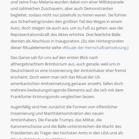
und seine Frau Melania wurden dabei von einer Militärparade
und zahlreichen Zuschauern, aber auch Demonstranten
begleitet, sodass nicht nur Jubelrufe zu hören waren. Sie fuhren
aus Sicherheitsgründen den größten Teil des Weges in einem
Auto, doch stiegen sie auch aus, um zu Fuß zu gehen, was die
Repräsentationskraft des Aktes erhöhte. Drei feierliche Bälle
dienten als Abschluss in Inauguration. (Zu den Hintergründen
dieser Ritualelemente siehe
»Rituale der Herrschaftseinsetzung
.)
Das Ganze sah für uns auf den ersten Blick nach
althergebrachtem Brimborium aus, auch gerade, weil uns in
Deutschland so eine Inszenierung der Amtsinhaber eher fremd
erscheint. Doch wenn man sich das Ritual der US-
amerikanischen Amtseinsetzung genauer ansieht, fallen doch
mehrere bedeutungstragende Elemente auf, die sich mit dem
Frankfurter Krönungsordo vergleichen lassen.
Augenfällig sind hier zunächst die Formen von öffentlicher
Inszenierung und Machtdemonstration des neuen
Amtsinhabers. Die Parade Trumps, das Militär, die
Kanonenschüsse und die Bälle unterstreichen die Macht des
Präsidenten als Träger des höchsten Amts in den USA und als