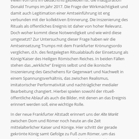
Donald Trumps im Jahr 2017. Die Frage der Wirkmächtigkeit und
damit auch Legitimation einer Amtseinführung ist eng
verbunden mit der kollektiven Erinnerung. Die Inszenierung des
Rituals als öffentliches Ereignis ist daher von hoher Relevanz.
Doch woher kommt diese Notwendigkeit und wie wird diese
umgesetzt? Zur Untersuchung dieser Frage haben wir die
Amtseinsetzung Trumps mit dem Frankfurter Krönungsordo
verglichen, d.h. des festgelegten Ritualablaufs der Einsetzung als
König/Kaiser des Heiligen Römischen Reiches. In beiden Fällen
stehen das „wirkliche“ Ereignis selbst und die ikonische
Inszenierung des Geschehens für Gegenwart und Nachwelt in
einem Spannungsverhältnis, das zwischen Realismus,
imitatorischer Performativität und nachträglicher medialer
Bearbeitung changiert. Hierbei spielen sowohl der rituell-
öffentliche Ablauf als auch die Bilder, mit denen an das Ereignis
erinnert werden soll, eine wichtige Rolle.
In der neue Frankfurter Altstadt erinnert uns der
Alte Markt
zwischen Dom und Römer noch heute an die Zeit
mittelalterlicher Kaiser und Könige. Hier schritt der gerade
gekrönte König samt Gefolge zu Fuß zum Römer, um das