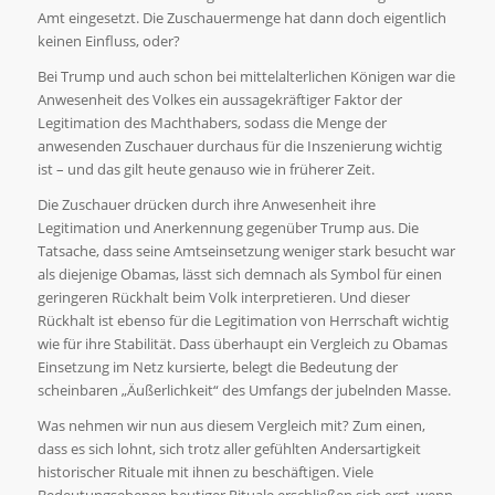
Amt eingesetzt. Die Zuschauermenge hat dann doch eigentlich
keinen Einfluss, oder?
Bei Trump und auch schon bei mittelalterlichen Königen war die
Anwesenheit des Volkes ein aussagekräftiger Faktor der
Legitimation des Machthabers, sodass die Menge der
anwesenden Zuschauer durchaus für die Inszenierung wichtig
ist – und das gilt heute genauso wie in früherer Zeit.
Die Zuschauer drücken durch ihre Anwesenheit ihre
Legitimation und Anerkennung gegenüber Trump aus. Die
Tatsache, dass seine Amtseinsetzung weniger stark besucht war
als diejenige Obamas, lässt sich demnach als Symbol für einen
geringeren Rückhalt beim Volk interpretieren. Und dieser
Rückhalt ist ebenso für die Legitimation von Herrschaft wichtig
wie für ihre Stabilität. Dass überhaupt ein Vergleich zu Obamas
Einsetzung im Netz kursierte, belegt die Bedeutung der
scheinbaren „Äußerlichkeit“ des Umfangs der jubelnden Masse.
Was nehmen wir nun aus diesem Vergleich mit? Zum einen,
dass es sich lohnt, sich trotz aller gefühlten Andersartigkeit
historischer Rituale mit ihnen zu beschäftigen. Viele
Bedeutungsebenen heutiger Rituale erschließen sich erst, wenn