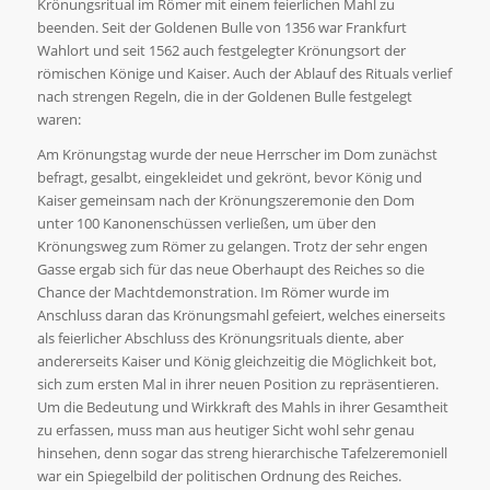
Krönungsritual im Römer mit einem feierlichen Mahl zu
beenden. Seit der Goldenen Bulle von 1356 war Frankfurt
Wahlort und seit 1562 auch festgelegter Krönungsort der
römischen Könige und Kaiser. Auch der Ablauf des Rituals verlief
nach strengen Regeln, die in der Goldenen Bulle festgelegt
waren:
Am Krönungstag wurde der neue Herrscher im Dom zunächst
befragt, gesalbt, eingekleidet und gekrönt, bevor König und
Kaiser gemeinsam nach der Krönungszeremonie den Dom
unter 100 Kanonenschüssen verließen, um über den
Krönungsweg zum Römer zu gelangen. Trotz der sehr engen
Gasse ergab sich für das neue Oberhaupt des Reiches so die
Chance der Machtdemonstration. Im Römer wurde im
Anschluss daran das Krönungsmahl gefeiert, welches einerseits
als feierlicher Abschluss des Krönungsrituals diente, aber
andererseits Kaiser und König gleichzeitig die Möglichkeit bot,
sich zum ersten Mal in ihrer neuen Position zu repräsentieren.
Um die Bedeutung und Wirkkraft des Mahls in ihrer Gesamtheit
zu erfassen, muss man aus heutiger Sicht wohl sehr genau
hinsehen, denn sogar das streng hierarchische Tafelzeremoniell
war ein Spiegelbild der politischen Ordnung des Reiches.