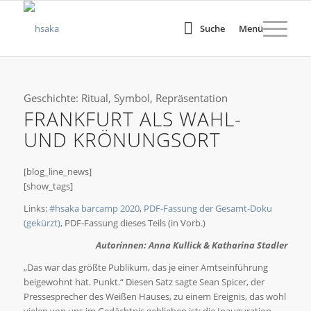
Suche
Menü
Geschichte: Ritual, Symbol, Repräsentation
FRANKFURT ALS WAHL-
UND KRÖNUNGSORT
[blog_line_news]
[show_tags]
Links:
#hsaka barcamp 2020
,
PDF-Fassung der Gesamt-Doku
(gekürzt)
, PDF-Fassung dieses Teils (in Vorb.)
Autorinnen: Anna Kullick & Katharina Stadler
„Das war das größte Publikum, das je einer Amtseinführung
beigewohnt hat. Punkt.“ Diesen Satz sagte Sean Spicer, der
Pressesprecher des Weißen Hauses, zu einem Ereignis, das wohl
vielen von uns im Gedächtnis geblieben ist: die Inauguration