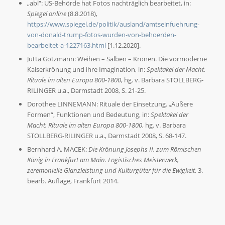
„abl“: US-Behörde hat Fotos nachträglich bearbeitet, in:
Spiegel online
(8.8.2018),
https://www.spiegel.de/politik/ausland/amtseinfuehrung-
von-donald-trump-fotos-wurden-von-behoerden-
bearbeitet-a-1227163.html
[1.12.2020].
Jutta Götzmann: Weihen – Salben – Krönen. Die vormoderne
Kaiserkrönung und ihre Imagination, in:
Spektakel der Macht.
Rituale im alten Europa 800-1800
, hg. v. Barbara STOLLBERG-
RILINGER u.a., Darmstadt 2008, S. 21-25.
Dorothee LINNEMANN: Rituale der Einsetzung. „Äußere
Formen“, Funktionen und Bedeutung, in:
Spektakel der
Macht. Rituale im alten Europa 800-1800
, hg. v. Barbara
STOLLBERG-RILINGER u.a., Darmstadt 2008, S. 68-147.
Bernhard A. MACEK:
Die Krönung Josephs II. zum Römischen
König in Frankfurt am Main. Logistisches Meisterwerk,
zeremonielle Glanzleistung und Kulturgüter für die Ewigkeit
, 3.
bearb. Auflage, Frankfurt 2014.