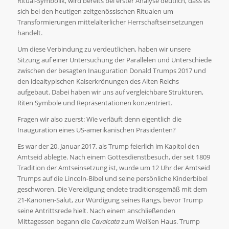
Ritual-Symbolik, wird bereits bei erster Analyse deutlich, dass es
sich bei den heutigen zeitgenössischen Ritualen um
Transformierungen mittelalterlicher Herrschaftseinsetzungen
handelt.
Um diese Verbindung zu verdeutlichen, haben wir unsere
Sitzung auf einer Untersuchung der Parallelen und Unterschiede
zwischen der besagten Inauguration Donald Trumps 2017 und
den idealtypischen Kaiserkrönungen des Alten Reichs
aufgebaut. Dabei haben wir uns auf vergleichbare Strukturen,
Riten Symbole und Repräsentationen konzentriert.
Fragen wir also zuerst: Wie verläuft denn eigentlich die
Inauguration eines US-amerikanischen Präsidenten?
Es war der 20. Januar 2017, als Trump feierlich im Kapitol den
Amtseid ablegte. Nach einem Gottesdienstbesuch, der seit 1809
Tradition der Amtseinsetzung ist, wurde um 12 Uhr der Amtseid
Trumps auf die Lincoln-Bibel und seine persönliche Kinderbibel
geschworen. Die Vereidigung endete traditionsgemäß mit dem
21-Kanonen-Salut, zur Würdigung seines Rangs, bevor Trump
seine Antrittsrede hielt. Nach einem anschließenden
Mittagessen begann die
Cavalcata
zum Weißen Haus. Trump