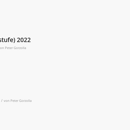
stufe) 2022
von
Peter Gorzolla
/
von
Peter Gorzolla