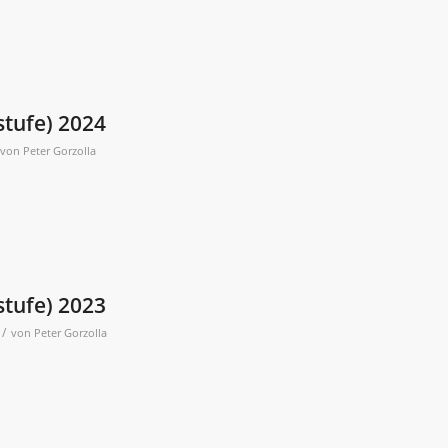
stufe) 2024
von
Peter Gorzolla
stufe) 2023
/
von
Peter Gorzolla