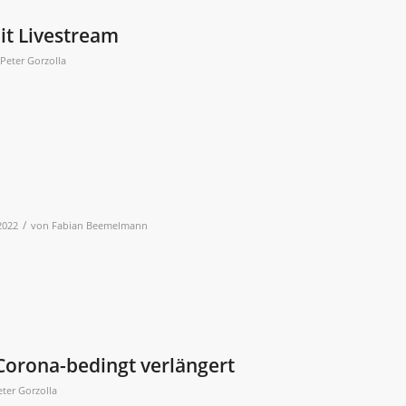
it Livestream
Peter Gorzolla
/
2022
von
Fabian Beemelmann
 Corona-bedingt verlängert
eter Gorzolla