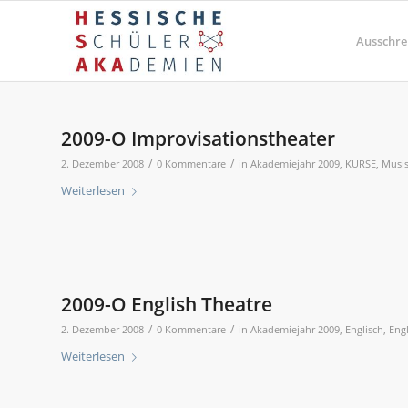
Ausschre
2009-O Improvisationstheater
/
/
2. Dezember 2008
0 Kommentare
in
Akademiejahr 2009
,
KURSE
,
Musis
Weiterlesen
2009-O English Theatre
/
/
2. Dezember 2008
0 Kommentare
in
Akademiejahr 2009
,
Englisch
,
Eng
Weiterlesen