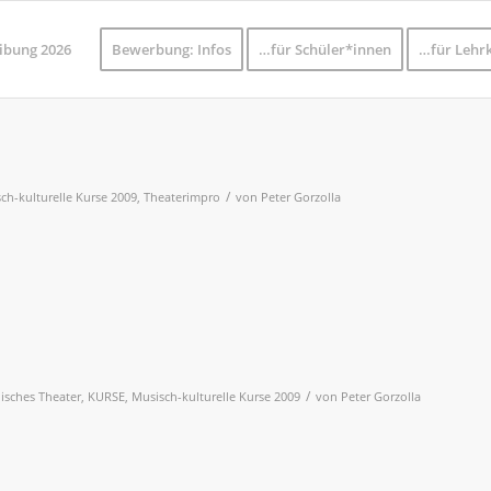
ibung 2026
Bewerbung: Infos
…für Schüler*innen
…für Lehrk
/
ch-kulturelle Kurse 2009
,
Theaterimpro
von
Peter Gorzolla
/
lisches Theater
,
KURSE
,
Musisch-kulturelle Kurse 2009
von
Peter Gorzolla