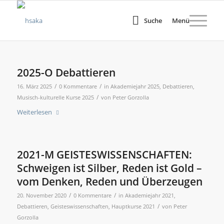
Suche
Menü
2025-O Debattieren
/
/
16. März 2025
0 Kommentare
in
Akademiejahr 2025
,
Debattieren
,
/
Musisch-kulturelle Kurse 2025
von
Peter Gorzolla
Weiterlesen
2021-M GEISTESWISSENSCHAFTEN:
Schweigen ist Silber, Reden ist Gold –
vom Denken, Reden und Überzeugen
/
/
20. November 2020
0 Kommentare
in
Akademiejahr 2021
,
/
Debattieren
,
Geisteswissenschaften
,
Hauptkurse 2021
von
Peter
Gorzolla