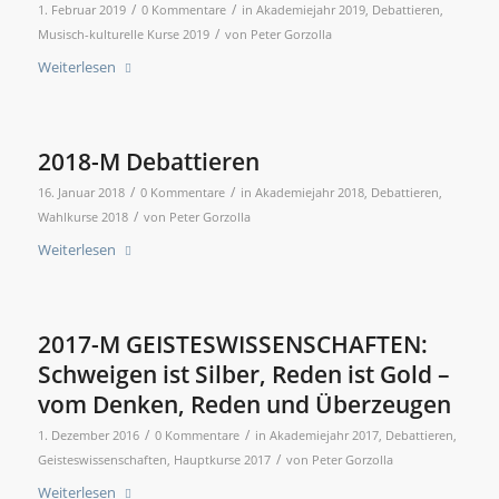
/
/
1. Februar 2019
0 Kommentare
in
Akademiejahr 2019
,
Debattieren
,
/
Musisch-kulturelle Kurse 2019
von
Peter Gorzolla
Weiterlesen
2018-M Debattieren
/
/
16. Januar 2018
0 Kommentare
in
Akademiejahr 2018
,
Debattieren
,
/
Wahlkurse 2018
von
Peter Gorzolla
Weiterlesen
2017-M GEISTESWISSENSCHAFTEN:
Schweigen ist Silber, Reden ist Gold –
vom Denken, Reden und Überzeugen
/
/
1. Dezember 2016
0 Kommentare
in
Akademiejahr 2017
,
Debattieren
,
/
Geisteswissenschaften
,
Hauptkurse 2017
von
Peter Gorzolla
Weiterlesen