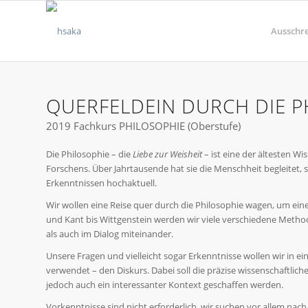
Ausschr
QUERFELDEIN DURCH DIE P
2019 Fachkurs PHILOSOPHIE (Oberstufe)
Die Philosophie – die
Liebe zur Weisheit
– ist eine der ältesten W
Forschens. Über Jahrtausende hat sie die Menschheit begleitet, s
Erkenntnissen hochaktuell.
Wir wollen eine Reise quer durch die Philosophie wagen, um ein
und Kant bis Wittgenstein werden wir viele verschiedene Metho
als auch im Dialog miteinander.
Unsere Fragen und vielleicht sogar Erkenntnisse wollen wir in ei
verwendet – den Diskurs. Dabei soll die präzise wissenschaftli
jedoch auch ein interessanter Kontext geschaffen werden.
Vorkenntnisse sind nicht erforderlich, wir suchen vor allem nac