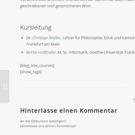
geschriebenen und gesprochenen Wort.
Kursleitung
Dr.
Christian Müller
, Lehrer für Philosophie, Ethik und kathol
Frankfurt am Main
Birthe Höllthaler
, M. Sc. Informatik, Goethe-Universität Fran
[blog_line_courses]
[show_tags]
2019-O PHYSIK: Physik
der Atmosphäre
Hinterlasse einen Kommentar
An der Diskussion beteiligen?
Hinterlasse uns deinen Kommentar!