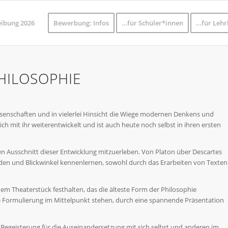
eibung 2026
Bewerbung: Infos
…für Schüler*innen
…für Lehr
HILOSOPHIE
issenschaften und in vielerlei Hinsicht die Wiege modernen Denkens und
ich mit ihr weiterentwickelt und ist auch heute noch selbst in ihren ersten
en Ausschnitt dieser Entwicklung mitzuerleben. Von Platon über Descartes
den und Blickwinkel kennenlernen, sowohl durch das Erarbeiten von Texten
nem Theaterstück festhalten, das die älteste Form der Philosophie
che Formulierung im Mittelpunkt stehen, durch eine spannende Präsentation
h Begeisterung für die Auseinandersetzung mit sich selbst und anderen im