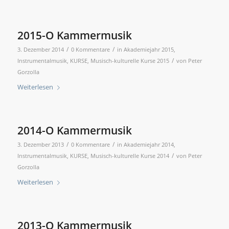
2015-O Kammermusik
/
/
3. Dezember 2014
0 Kommentare
in
Akademiejahr 2015
,
/
Instrumentalmusik
,
KURSE
,
Musisch-kulturelle Kurse 2015
von
Peter
Gorzolla
Weiterlesen
2014-O Kammermusik
/
/
3. Dezember 2013
0 Kommentare
in
Akademiejahr 2014
,
/
Instrumentalmusik
,
KURSE
,
Musisch-kulturelle Kurse 2014
von
Peter
Gorzolla
Weiterlesen
2013-O Kammermusik