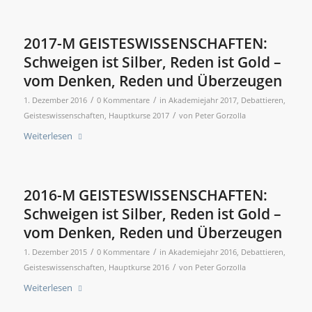
2017-M GEISTESWISSENSCHAFTEN:
Schweigen ist Silber, Reden ist Gold –
vom Denken, Reden und Überzeugen
/
/
1. Dezember 2016
0 Kommentare
in
Akademiejahr 2017
,
Debattieren
,
/
Geisteswissenschaften
,
Hauptkurse 2017
von
Peter Gorzolla
Weiterlesen
2016-M GEISTESWISSENSCHAFTEN:
Schweigen ist Silber, Reden ist Gold –
vom Denken, Reden und Überzeugen
/
/
1. Dezember 2015
0 Kommentare
in
Akademiejahr 2016
,
Debattieren
,
/
Geisteswissenschaften
,
Hauptkurse 2016
von
Peter Gorzolla
Weiterlesen