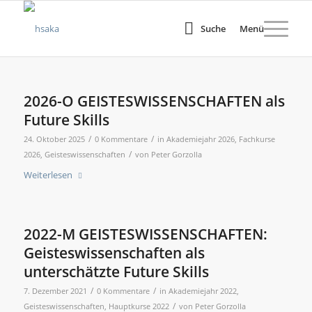
Suche
Menü
2026-O GEISTESWISSENSCHAFTEN als
Future Skills
/
/
24. Oktober 2025
0 Kommentare
in
Akademiejahr 2026
,
Fachkurse
/
2026
,
Geisteswissenschaften
von
Peter Gorzolla
Weiterlesen
2022-M GEISTESWISSENSCHAFTEN:
Geisteswissenschaften als
unterschätzte Future Skills
/
/
7. Dezember 2021
0 Kommentare
in
Akademiejahr 2022
,
/
Geisteswissenschaften
,
Hauptkurse 2022
von
Peter Gorzolla