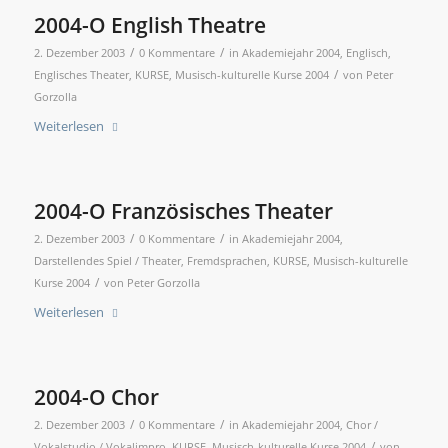
2004-O English Theatre
/
/
2. Dezember 2003
0 Kommentare
in
Akademiejahr 2004
,
Englisch
,
/
Englisches Theater
,
KURSE
,
Musisch-kulturelle Kurse 2004
von
Peter
Gorzolla
Weiterlesen
2004-O Französisches Theater
/
/
2. Dezember 2003
0 Kommentare
in
Akademiejahr 2004
,
Darstellendes Spiel / Theater
,
Fremdsprachen
,
KURSE
,
Musisch-kulturelle
/
Kurse 2004
von
Peter Gorzolla
Weiterlesen
2004-O Chor
/
/
2. Dezember 2003
0 Kommentare
in
Akademiejahr 2004
,
Chor /
/
Vokalstudio / Vokalimpro
,
KURSE
,
Musisch-kulturelle Kurse 2004
von