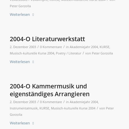
Peter Gorzolla
Weiterlesen
2004-O Literaturwerkstatt
/
/
2. Dezember 2003
0 Kommentare
in
Akademiejahr 2004
,
KURSE
,
/
Musisch-kulturelle Kurse 2004
,
Poetry / Literatur
von
Peter Gorzolla
Weiterlesen
2004-O Kammermusik und
eigenständiges Arrangieren
/
/
2. Dezember 2003
0 Kommentare
in
Akademiejahr 2004
,
/
Instrumentalmusik
,
KURSE
,
Musisch-kulturelle Kurse 2004
von
Peter
Gorzolla
Weiterlesen