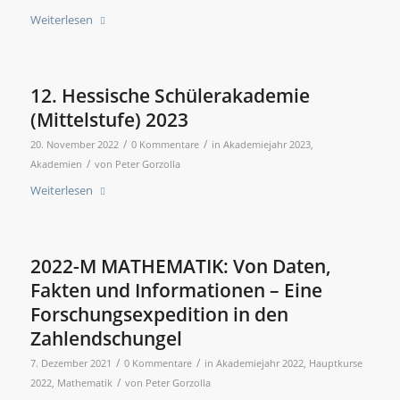
Weiterlesen
12. Hessische Schülerakademie
(Mittelstufe) 2023
/
/
20. November 2022
0 Kommentare
in
Akademiejahr 2023
,
/
Akademien
von
Peter Gorzolla
Weiterlesen
2022-M MATHEMATIK: Von Daten,
Fakten und Informationen – Eine
Forschungsexpedition in den
Zahlendschungel
/
/
7. Dezember 2021
0 Kommentare
in
Akademiejahr 2022
,
Hauptkurse
/
2022
,
Mathematik
von
Peter Gorzolla