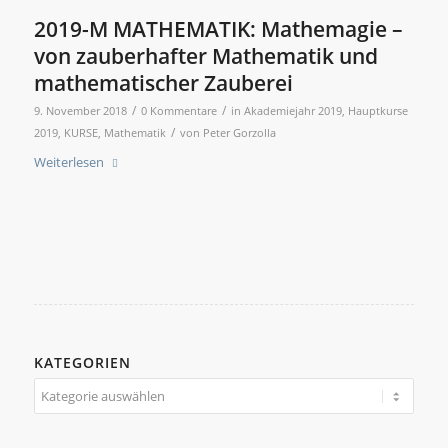
2019-M MATHEMATIK: Mathemagie –
von zauberhafter Mathematik und
mathematischer Zauberei
/
/
9. November 2018
0 Kommentare
in
Akademiejahr 2019
,
Hauptkurse
/
2019
,
KURSE
,
Mathematik
von
Peter Gorzolla
Weiterlesen
KATEGORIEN
Kategorien